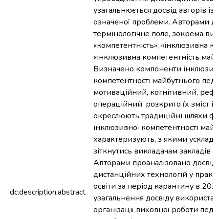
узагальнюється досвід авторів із
означеної проблеми. Авторами д
термінологічне поле, зокрема ви
«компетентність», «інклюзивна ко
«інклюзивна компетентність майбу
Визначено компоненти інклюзив
компетентності майбутнього педа
мотиваційний, когнітивний, реф
операційний, розкрито їх зміст і 
окреслюють традиційні шляхи ф
інклюзивної компетентності майбу
характеризують, з якими усклад
зіткнутись викладачам закладів в
Авторами проаналізовано досвід
дистанційних технологій у практ
освіти за період карантину в 20
dc.description.abstract
узагальнення досвіду використан
організації виховної роботи педа