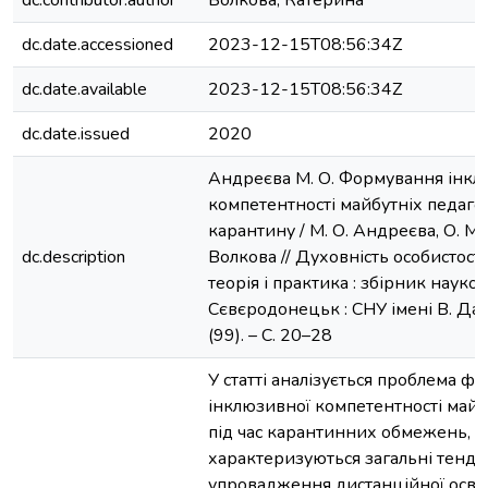
dc.contributor.author
Волкова, Катерина
dc.date.accessioned
2023-12-15T08:56:34Z
dc.date.available
2023-12-15T08:56:34Z
dc.date.issued
2020
Андреєва М. О. Формування інкл
компетентності майбутніх педагог
карантину / М. О. Андреєва, О. М. 
dc.description
Волкова // Духовність особистості
теорія і практика : збірник науко
Сєвєродонецьк : СНУ імені В. Даля
(99). – С. 20–28
У статті аналізується проблема ф
інклюзивної компетентності майб
під час карантинних обмежень, в
характеризуються загальні тенде
упровадження дистанційної освіти