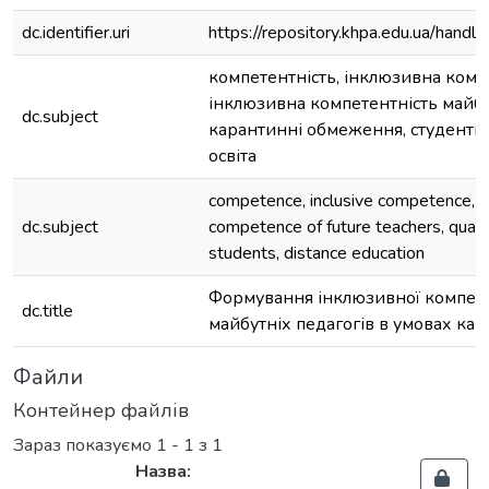
dc.identifier.uri
https://repository.khpa.edu.ua/ha
компетентність, інклюзивна компе
інклюзивна компетентність майбут
dc.subject
карантинні обмеження, студенти,
освіта
competence, inclusive competence, in
dc.subject
competence of future teachers, quaran
students, distance education
Формування інклюзивної компете
dc.title
майбутніх педагогів в умовах ка
Файли
Контейнер файлів
Зараз показуємо
1 - 1 з 1
Назва: