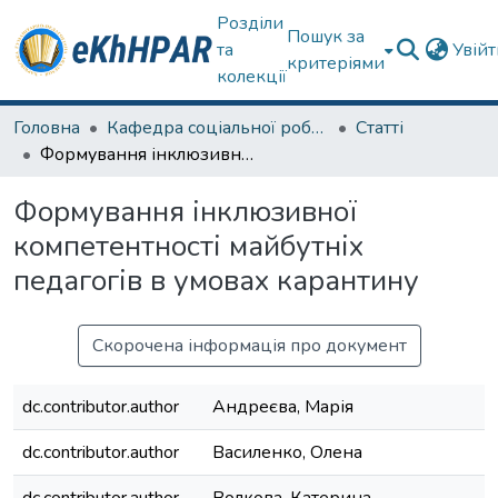
Розділи
Пошук за
та
Увій
критеріями
колекції
Головна
Кафедра соціальної роботи
Статті
Формування інклюзивної компетентності майбутніх педагогів в умовах карантину
Формування інклюзивної
компетентності майбутніх
педагогів в умовах карантину
Скорочена інформація про документ
dc.contributor.author
Андреєва, Марія
dc.contributor.author
Василенко, Олена