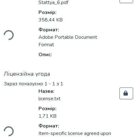
Stattya_6.pdf
Розмір:
358,44 KB
ься...
Формат:
Adobe Portable Document
Format
Опис:
Ліцензійна угода
Зараз показуємо
1 - 1 з 1
Назва:
license.txt
Розмір:
1,71 KB
ься...
Формат:
Item-specific license agreed upon