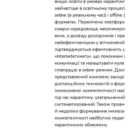
вищої освіти в умовах карантину
найчастіше в освітньому процесі
online (в реальному часі) і offline
форматах. Перелічено платформи
хмарні середовища, месенжери,
яких, з досвіду дослідників і практ
найефективнішим у вітчизняній пр
підтверджується ефективність д
«Internetетикету», що покликані 
комунікації та налаштувати колек
співпрацю в online-режимі. Досл
представлений комплекс заходів
дистанційних технологій з форм
інклюзивної компетентності майб
під час карантину, узагальнений у
систематизований. Також проанал
й недоліки формування інклюзив
компетентності майбутніх педагог
карантинних обмежень