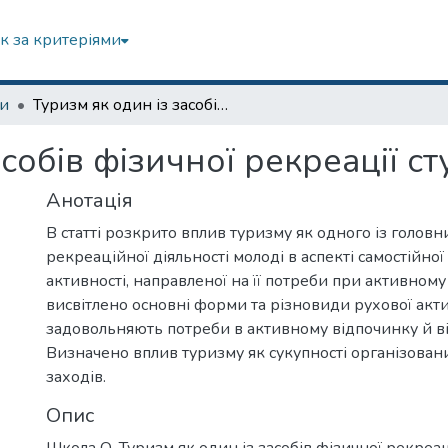
к за критеріями
зи
Туризм як один із засобів фізичної рекреації студентської молоді
собів фізичної рекреації с
Анотація
В статті розкрито вплив туризму як одного із голов
рекреаційної діяльності молоді в аспекті самостійно
активності, направленої на її потреби при активном
висвітлено основні форми та різновиди рухової актив
задовольняють потреби в активному відпочинку й в
Визначено вплив туризму як сукупності організован
заходів.
Опис