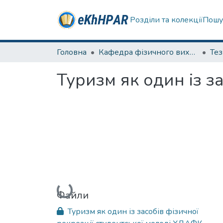
Розділи та колекції
Пошу
Головна
Кафедра фізичного виховання та спортивного вдосконалення
Те
Туризм як один із за
Вантажиться...
Файли
Туризм як один із засобів фізичної