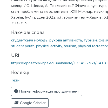
Школа О. Туризм як один із засобів фізичної рекреац
молоді / О. Школа, А. Похмєлкіна // Фізична культура, 
стан, проблеми та перспективи : XXІI Міжнар. наук.-пр
Харків, 6-7 грудня 2022 р.) : збірник тез. – Харків : 
393-395
Ключові слова
студентська молодь, рухова активність, туризм, фіз
student youth, physical activity, tourism, physical recreatio
URI
https://repository.khpa.edu.ua/handle/123456789/3413
Колекції
Тези
Повна інформація про документ
Google Scholar