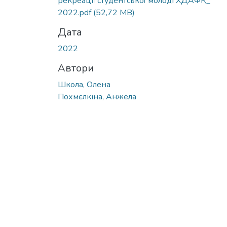
рекреації студентської молоді ХДАФК_
2022.pdf
(52,72 MB)
Дата
2022
Автори
Школа, Олена
Похмєлкіна, Анжела