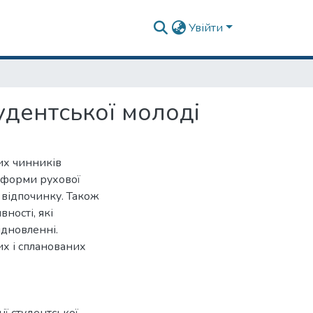
Увійти
тудентської молоді
них чинників
ї форми рухової
у відпочинку. Також
ності, які
ідновленні.
их і спланованих