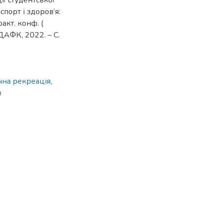
ії студентської
спорт і здоров’я:
акт. конф. (
ХДАФК, 2022. – С.
ична рекреація
,
n