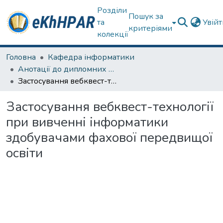
Розділи
Пошук за
та
Увій
критеріями
колекції
Головна
Кафедра інформатики
Анотації до дипломних робіт
Застосування вебквест-технології при вивченні інформатики здобувачами фахової передвищої освіти
Застосування вебквест-технології
при вивченні інформатики
здобувачами фахової передвищої
освіти