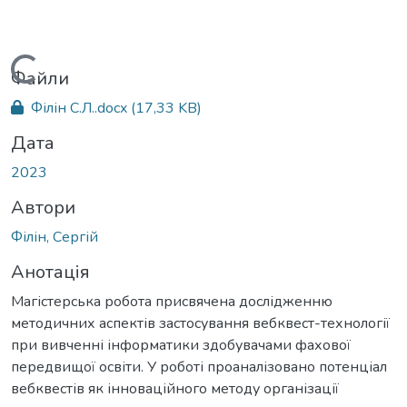
Вантажиться...
Файли
Філін С.Л..docx
(17,33 KB)
Дата
2023
Автори
Філін, Сергій
Анотація
Магістерська робота присвячена дослідженню
методичних аспектів застосування вебквест-технології
при вивченні інформатики здобувачами фахової
передвищої освіти. У роботі проаналізовано потенціал
вебквестів як інноваційного методу організації