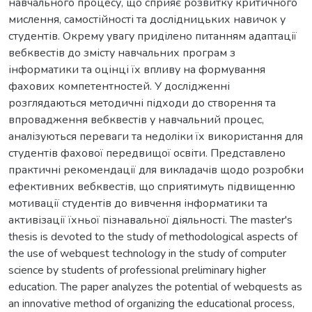
навчального процесу, що сприяє розвитку критичного
мислення, самостійності та дослідницьких навичок у
студентів. Окрему увагу приділено питанням адаптації
вебквестів до змісту навчальних програм з
інформатики та оцінці їх впливу на формування
фахових компетентностей. У дослідженні
розглядаються методичні підходи до створення та
впровадження вебквестів у навчальний процес,
аналізуються переваги та недоліки їх використання для
студентів фахової передвищої освіти. Представлено
практичні рекомендації для викладачів щодо розробки
ефективних вебквестів, що сприятимуть підвищенню
мотивації студентів до вивчення інформатики та
активізації їхньої пізнавальної діяльності. The master's
thesis is devoted to the study of methodological aspects of
the use of webquest technology in the study of computer
science by students of professional preliminary higher
education. The paper analyzes the potential of webquests as
an innovative method of organizing the educational process,