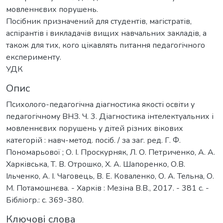
мовленнєвих порушень.
Посібник призначений для студентів, магістратів,
аспірантів і викладачів вищих навчальних закладів, а
також для тих, кого цікавлять питання педагогічного
експерименту.
УДК
Опис
Психолого-педагогічна діагностика якості освіти у
педагогічному ВНЗ. Ч. 3. Діагностика інтелектуальних і
мовленнєвих порушень у дітей різних вікових
категорій : навч-метод. посіб. / за заг. ред. Г. Ф.
Пономарьової ; О. І. Проскурняк, Л. О. Петриченко, А. А.
Харківська, Т. В. Отрошко, Х. А. Шапоренко, О.В.
Ільченко, А. І. Чаговець, В. Е. Коваленко, О. А. Тельна, О.
М. Потамошнєва. - Харків : Мезіна В.В., 2017. - 381 с. -
Бібліогр.: с. 369-380.
Ключові слова