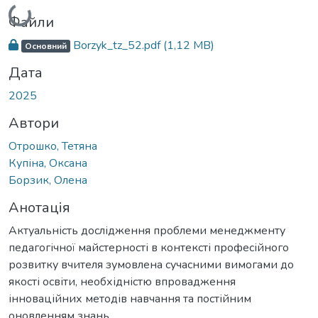
Вантажиться...
Файли
Borzyk_tz_52.pdf
(1,12 MB)
Основний
Дата
2025
Автори
Отрошко, Тетяна
Купіна, Оксана
Борзик, Олена
Анотація
Актуальність дослідження проблеми менеджменту
педагогічної майстерності в контексті професійного
розвитку вчителя зумовлена сучасними вимогами до
якості освіти, необхідністю впровадження
інноваційних методів навчання та постійним
оновленням знань