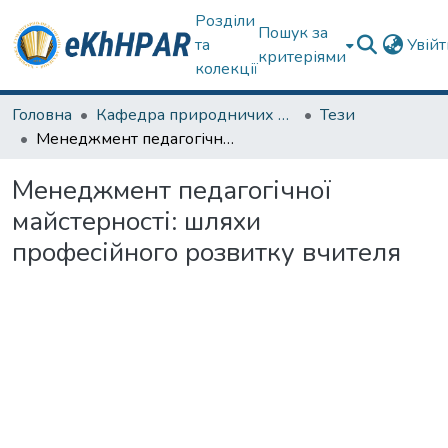
Розділи
Пошук за
та
Увій
критеріями
колекції
Головна
Кафедра природничих наук та здоров'язбереження
Тези
Менеджмент педагогічної майстерності: шляхи професійного розвитку вчителя
Менеджмент педагогічної
майстерності: шляхи
професійного розвитку вчителя