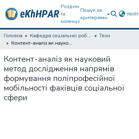
Розділи
Пошук за
та
Увій
критеріями
колекції
Головна
Кафедра соціальної роботи
Тези
Контент-аналіз як науковий метод дослідження напрямів формування поліпрофесійної мобільності фахівців соціальної сфери
Контент-аналіз як науковий
метод дослідження напрямів
формування поліпрофесійної
мобільності фахівців соціальної
сфери