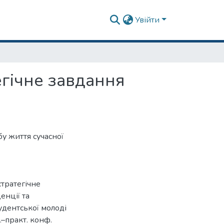
Увійти
егічне завдання
у життя сучасної
стратегічне
енції та
удентської молоді
.–практ. конф.