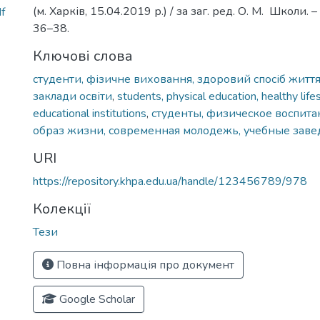
(м. Харків, 15.04.2019 р.) / за заг. ред. О. М. Школи. –
f
36–38.
Ключові слова
студенти, фізичне виховання, здоровий спосіб життя
заклади освіти
,
students, physical education, healthy lif
educational institutions
,
студенты, физическое воспита
образ жизни, современная молодежь, учебные зав
URI
https://repository.khpa.edu.ua/handle/123456789/978
Колекції
Тези
Повна інформація про документ
Google Scholar