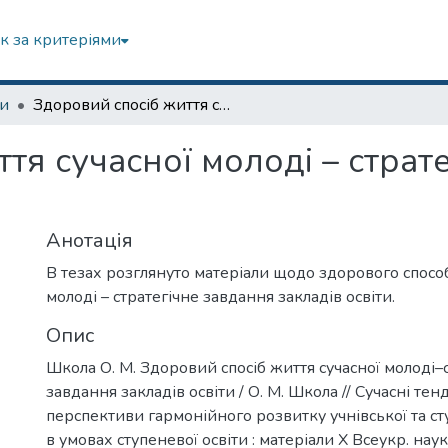
к за критеріями
зи
Здоровий спосіб життя сучасної молоді – стратегічне завдання закладів освіти
тя сучасної молоді – страт
Анотація
В тезах розглянуто матеріали щодо здорового способ
молоді – стратегічне завдання закладів освіти.
Опис
Школа О. М. Здоровий спосіб життя сучасної молоді–
завдання закладів освіти / О. М. Школа // Сучасні тенд
перспективи гармонійного розвитку учнівської та ст
в умовах ступеневої освіти : матеріали Х Всеукр. наук