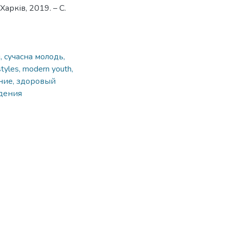
 Харків, 2019. – С.
, сучасна молодь,
estyles, modern youth,
ние, здоровый
едения