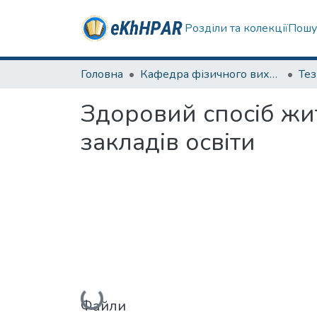
Розділи та колекції
Пошу
Головна
Кафедра фізичного виховання та спортивного вдосконалення
Те
Здоровий спосіб жит
закладів освіти
Вантажиться...
Файли