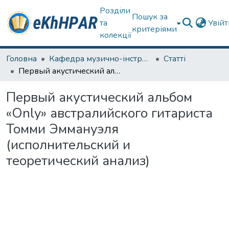
Розділи
Пошук за
та
Увій
критеріями
колекції
Головна
Кафедра музично-інструментальної підготовки вчителя
Статті
Первый акустический альбом «Only» австралийского гитариста Томми Эммануэля (исполнительский и теоретический анализ)
Первый акустический альбом
«Only» австралийского гитариста
Томми Эммануэля
(исполнительский и
теоретический анализ)