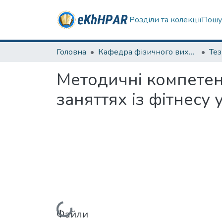
Розділи та колекції
Пошу
Головна
Кафедра фізичного виховання та спортивного вдосконалення
Те
Методичні компетен
заняттях із фітнесу
Файли