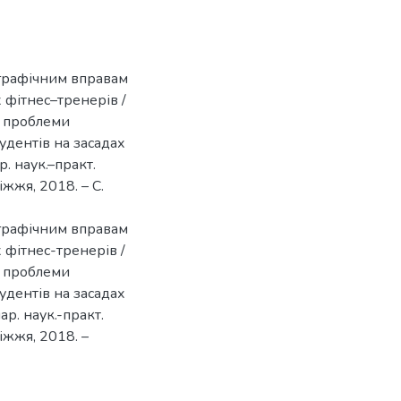
ографічним вправам
х фітнес–тренерів /
 і проблеми
тудентів на засадах
. наук.–практ.
іжжя, 2018. – С.
ографічним вправам
х фітнес-тренерів /
 і проблеми
тудентів на засадах
ар. наук.-практ.
іжжя, 2018. –