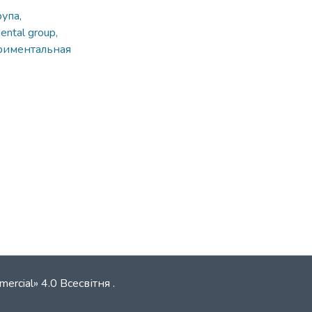
упа,
ental group,
ериментальная
mercial» 4.0 Всесвітня
.