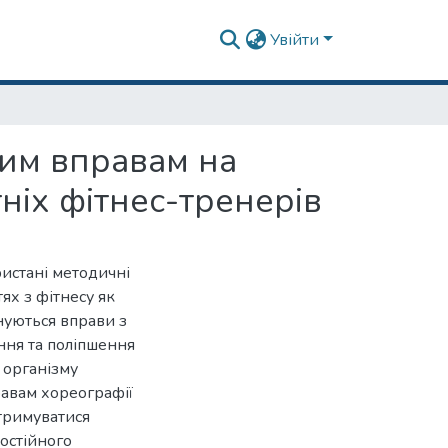
Увійти
ним вправам на
тніх фітнес-тренерів
ристані методичні
ях з фітнесу як
нуються вправи з
ння та поліпшення
 організму
равам хореографії
отримуватися
остійного