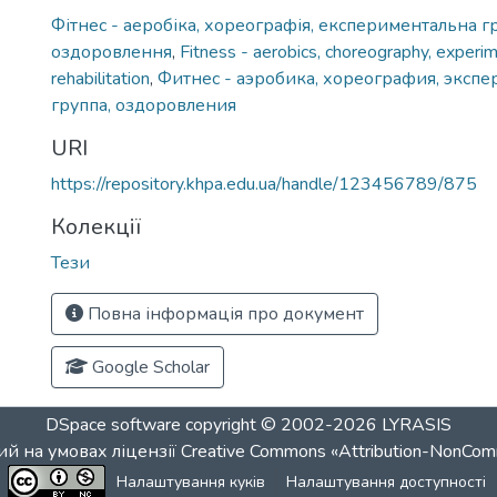
Фітнес - аеробіка, хореографія, експериментальна гр
оздоровлення
,
Fitness - aerobics, choreography, experim
rehabilitation
,
Фитнес - аэробика, хореография, эксп
группа, оздоровления
URI
https://repository.khpa.edu.ua/handle/123456789/875
Колекції
Тези
Повна інформація про документ
Google Scholar
DSpace software
copyright © 2002-2026
LYRASIS
й на умовах ліцензії
Creative Commons «Attribution-NonCom
Налаштування куків
Налаштування доступності