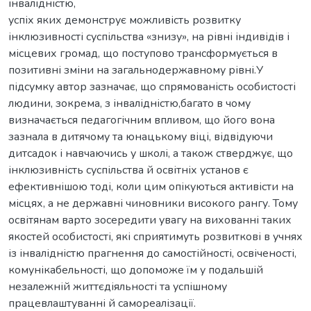
інвалідністю,
успіх яких демонструє можливість розвитку
інклюзивності суспільства «знизу», на рівні індивідів і
місцевих громад, що поступово трансформується в
позитивні зміни на загальнодержавному рівні.У
підсумку автор зазначає, що спрямованість особистості
людини, зокрема, з інвалідністю,багато в чому
визначається педагогічним впливом, що його вона
зазнала в дитячому та юнацькому віці, відвідуючи
дитсадок і навчаючись у школі, а також стверджує, що
інклюзивність суспільства й освітніх установ є
ефективнішою тоді, коли цим опікуються активісти на
місцях, а не державні чиновники високого рангу. Тому
освітянам варто зосередити увагу на вихованні таких
якостей особистості, які сприятимуть розвиткові в учнях
із інвалідністю прагнення до самостійності, освіченості,
комунікабельності, що допоможе їм у подальшій
незалежній життєдіяльності та успішному
працевлаштуванні й самореалізації.