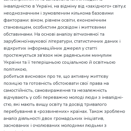
інвалідністю в Україні, на відміну від «західного» світу,є
неоднозначним і зумовленим кількома базовими
факторами: віком, рівнем освіти, економічним
становищем, особистим досвідом і життєвими
обставинами. На основі аналізу вітчизняної та
зарубіжноїнаукової літератури, статистичних даних і
відкритих інформаційних джерел у статті
простежується зв’язок між радянським минулим
України та її теперішньою соціальною й освітньою
політикою,
робиться висновок про те, що активну життєву
позицію та готовність обстоювати свої права на
самостійність, самовираження та незалежність
відчувають у собі переважно молоді люди з інвалідні-
стю, які мають вищу освіту та досвід тривалого
перебування в «розвинених» країнах. Також зроблено
аналіз діяльності двох громадських ініціатив,
заснованих і очолюваних молодими людьми з