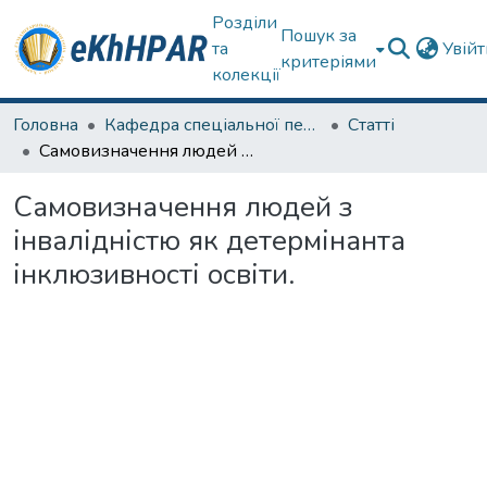
Розділи
Пошук за
та
Увій
критеріями
колекції
Головна
Кафедра спеціальної педагогіки і психології та інклюзивної освіти
Статті
Самовизначення людей з інвалідністю як детермінанта інклюзивності освіти.
Самовизначення людей з
інвалідністю як детермінанта
інклюзивності освіти.