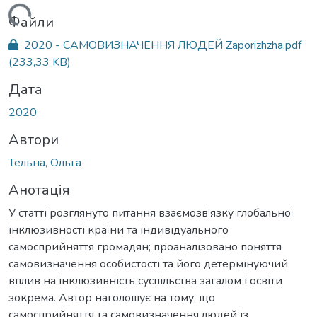
ажиться...
Файли
2020 - САМОВИЗНАЧЕННЯ ЛЮДЕЙ Zaporizhzha.pdf
(233,33 KB)
Дата
2020
Автори
Тельна, Ольга
Анотація
У статті розглянуто питання взаємозв’язку глобальної
інклюзивності країни та індивідуального
самосприйняття громадян; проаналізовано поняття
самовизначення особистості та його детермінуючий
вплив на інклюзивність суспільства загалом і освіти
зокрема. Автор наголошує на тому, що
самосприйняття та самовизначення людей із