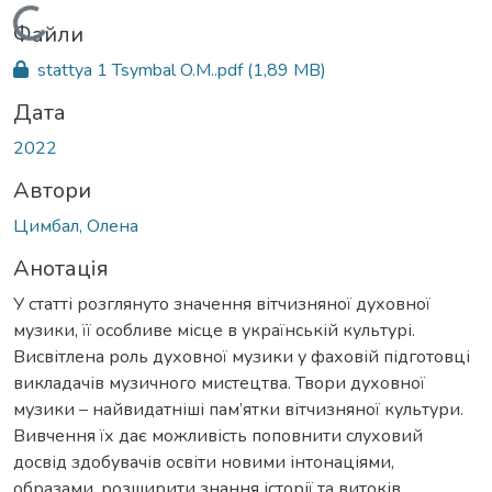
Вантажиться...
Файли
stattya 1 Tsymbal O.M..pdf
(1,89 MB)
Дата
2022
Автори
Цимбал, Олена
Анотація
У статті розглянуто значення вітчизняної духовної
музики, її особливе місце в українській культурі.
Висвітлена роль духовної музики у фаховій підготовці
викладачів музичного мистецтва. Твори духовної
музики – найвидатніші пам’ятки вітчизняної культури.
Вивчення їх дає можливість поповнити слуховий
досвід здобувачів освіти новими інтонаціями,
образами, розширити знання історії та витоків