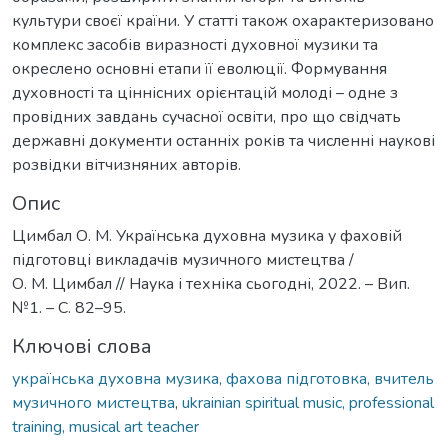
культури своєї країни. У статті також охарактеризовано
комплекс засобів виразності духовної музики та
окреслено основні етапи її еволюції. Формування
духовності та ціннісних орієнтацій молоді – одне з
провідних завдань сучасної освіти, про що свідчать
державні документи останніх років та численні наукові
розвідки вітчизняних авторів.
Опис
Цимбал О. М. Українська духовна музика у фаховій
підготовці викладачів музичного мистецтва /
О. М. Цимбал // Наука і техніка сьогодні, 2022. – Вип.
№1. – С. 82–95.
Ключові слова
українська духовна музика, фахова підготовка, вчитель
музичного мистецтва
,
ukrainian spiritual music, professional
training, musical art teacher