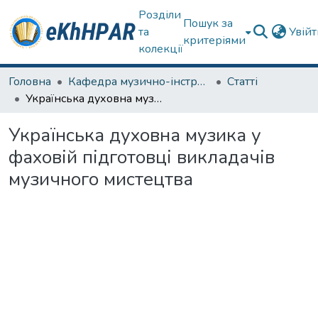
Розділи
Пошук за
та
Увій
критеріями
колекції
Головна
Кафедра музично-інструментальної підготовки вчителя
Статті
Українська духовна музика у фаховій підготовці викладачів музичного мистецтва
Українська духовна музика у
фаховій підготовці викладачів
музичного мистецтва