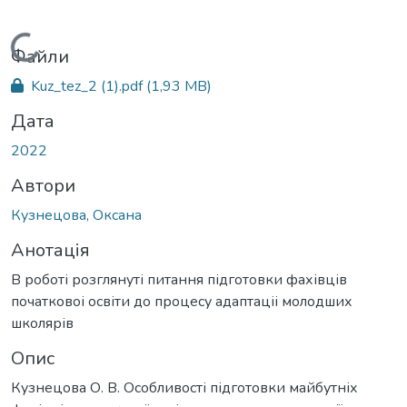
Вантажиться...
Файли
Kuz_tez_2 (1).pdf
(1,93 MB)
Дата
2022
Автори
Кузнецова, Оксана
Анотація
В роботі розглянуті питання підготовки фахівців
початковоі освіти до процесу адаптаціі молодших
школярів
Опис
Кузнецова О. В. Особливості підготовки майбутніх