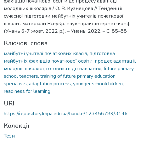
фахівців початкової освіти до процесу адаптації
молодших школярів / О. В. Кузнецова // Тенденції
сучасної підготовки майбутніх учителів початкової
школи : матеріали Всеукр. наук.-практ.інтернет-конф.
(Умань 6-7 жовт. 2022 р.). – Умань, 2022. – С. 85–88
Ключові слова
майбутні учителі початкових класів, підготовка
майбутніх фахівців початкової освіти, процес адаптації,
молодші школярі, готовність до навчання
,
future primary
school teachers, training of future primary education
specialists, adaptation process, younger schoolchildren,
readiness for learning
URI
https://repository.khpa.edu.ua/handle/123456789/3146
Колекції
Тези