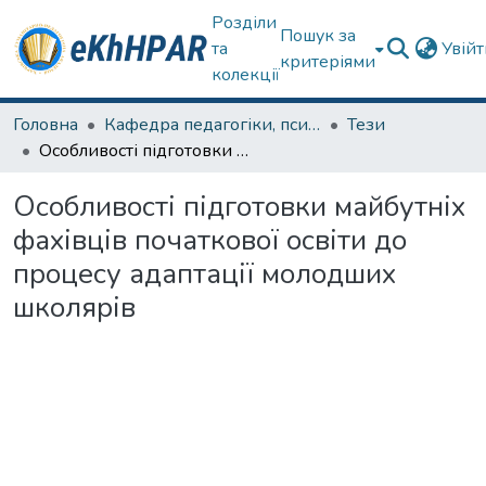
Розділи
Пошук за
та
Увій
критеріями
колекції
Головна
Кафедра педагогіки, психології, початкової освіти та освітнього менеджменту
Тези
Особливості підготовки майбутніх фахівців початкової освіти до процесу адаптації молодших школярів
Особливості підготовки майбутніх
фахівців початкової освіти до
процесу адаптації молодших
школярів