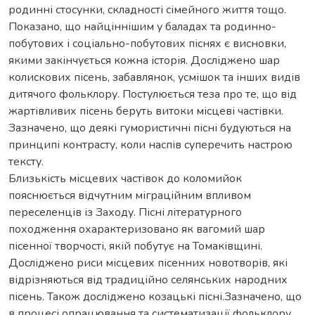
родинні стосунки, складності сімейного життя тощо.
Показано, що найціннішим у баладах та родинно-
побутових і соціально-побутових піснях є висновки,
якими закінчується кожна історія. Досліджено шар
колискових пісень, забавлянок, усмішок та інших видів
дитячого фольклору. Постулюється теза про те, що від
жартівливих пісень беруть витоки місцеві частівки.
Зазначено, що деякі гумористичні пісні будуються на
принципі контрасту, коли наспів суперечить настрою
тексту.
Близькість місцевих частівок до коломийок
пояснюється відчутним міграційним впливом
переселенців із Заходу. Пісні літературного
походження охарактеризовано як вагомий шар
пісенної творчості, якій побутує на Томаківщині.
Досліджено риси місцевих пісенних новотворів, які
відрізняються від традиційно селянських народних
пісень. Також досліджено козацькі пісні.Зазначено, що
в процесі опрацювання та систематизації фольклору