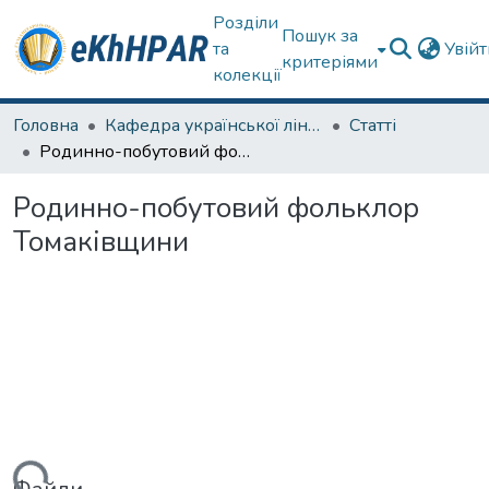
Розділи
Пошук за
та
Увій
критеріями
колекції
Головна
Кафедра української лінгвістики, літератури та методики навчання
Статті
Родинно-побутовий фольклор Томаківщини
Родинно-побутовий фольклор
Томаківщини