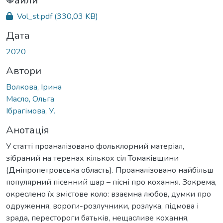
ться...
Файли
Vol_st.pdf
(330,03 KB)
Дата
2020
Автори
Волкова, Ірина
Масло, Ольга
Ібрагімова, У.
Анотація
У статті проаналізовано фольклорний матеріал,
зібраний на теренах кількох сіл Томаківщини
(Дніпропетровська область). Проаналізовано найбільш
популярний пісенний шар – пісні про кохання. Зокрема,
окреслено їх змістове коло: взаємна любов, думки про
одруження, вороги-розлучники, розлука, підмова і
зрада, перестороги батьків, нещасливе кохання,