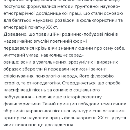
поступово формувалися методи ґрунтовної науково-
етнографічної дослідницької праці, що стали основою
для багатьох наукових розвідок із фольклористики та
етнографії початку ХХ ст.
Доведено, що традиційні родинно-побудові пісні в
надзвичайно згуслій поетичній формі
передавалися крізь віки знання людини про саму себе,
життєвий уклад, навколишнє серед-
овище; вони в узагальнених, зрозумілих і виразних
образах зберегли й передали неписані закони
співіснування, психологію народу, його філософію,
історію, та етнопедагогіку. Стверджується, що спроба
класифікації пісень за ознакою соціального
побутування – нове явище в історії розвитку
фольклористики. Такий принцип побудови тематичних
збірників української пісенної культури став основним
критерієм наукових праць фольклористів ХХ ст., у руслі
яких виконане це дослідження.