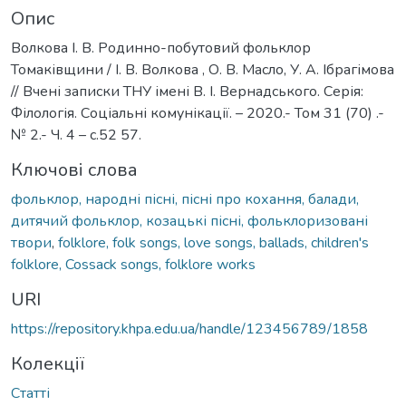
Опис
Волкова І. В. Родинно-побутовий фольклор
Томаківщини / І. В. Волкова , О. В. Масло, У. А. Ібрагімова
// Вчені записки ТНУ імені В. І. Вернадського. Серія:
Філологія. Соціальні комунікації. – 2020.- Том 31 (70) .-
№ 2.- Ч. 4 – c.52 57.
Ключові слова
фольклор, народні пісні, пісні про кохання, балади,
дитячий фольклор, козацькі пісні, фольклоризовані
твори
,
folklore, folk songs, love songs, ballads, children's
folklore, Cossack songs, folklore works
URI
https://repository.khpa.edu.ua/handle/123456789/1858
Колекції
Статті