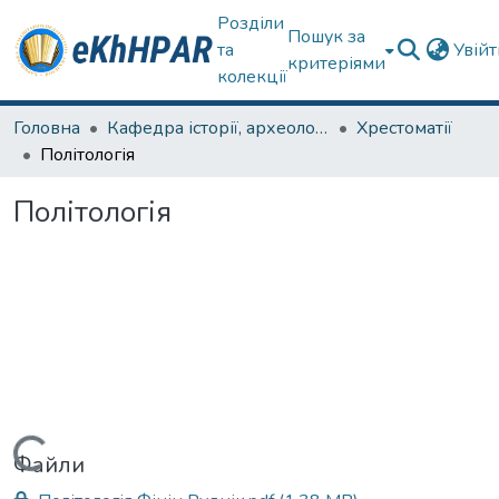
Розділи
Пошук за
та
Увій
критеріями
колекції
Головна
Кафедра історії, археології та гуманітарних наук
Хрестоматії
Політологія
Політологія
Вантажиться...
Файли