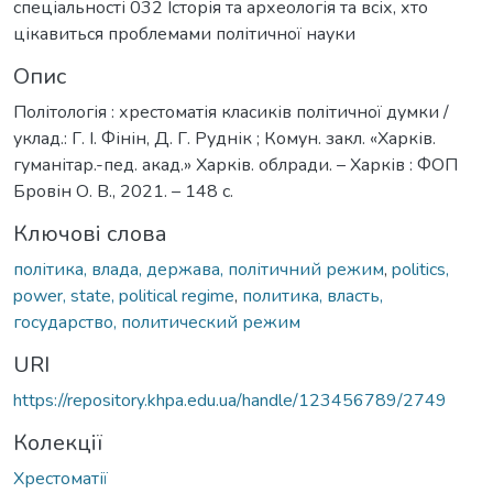
спеціальності 032 Історія та археологія та всіх, хто
цікавиться проблемами політичної науки
Опис
Політологія : хрестоматія класиків політичної думки /
уклад.: Г. І. Фінін, Д. Г. Руднік ; Комун. закл. «Харків.
гуманітар.-пед. акад.» Харків. облради. – Харків : ФОП
Бровін О. В., 2021. – 148 с.
Ключові слова
політика, влада, держава, політичний режим
,
politics,
power, state, political regime
,
политика, власть,
государство, политический режим
URI
https://repository.khpa.edu.ua/handle/123456789/2749
Колекції
Хрестоматії