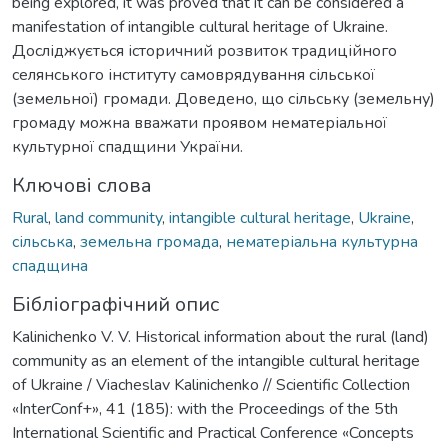
being explored, it was proved that it can be considered a
manifestation of intangible cultural heritage of Ukraine.
Досліджується історичний розвиток традиційного
селянського інституту самоврядування сільської
(земельної) громади. Доведено, що сільську (земельну)
громаду можна вважати проявом нематеріальної
культурної спадщини України.
Ключові слова
Rural
,
land community
,
intangible cultural heritage
,
Ukraine
,
сільська
,
земельна громада
,
нематеріальна культурна
спадщина
Бібліографічний опис
Kalinichenko V. V. Historical information about the rural (land)
community as an element of the intangible cultural heritage
of Ukraine / Viacheslav Kalinichenko // Scientific Collection
«InterConf+», 41 (185): with the Proceedings of the 5th
International Scientific and Practical Conference «Concepts