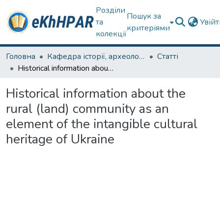
Розділи
Пошук за
та
Увій
критеріями
колекції
Головна
Кафедра історії, археології та гуманітарних наук
Статті
Historical information about the rural (land) community as an element of the intangible cultural heritage of Ukraine
Historical information about the
rural (land) community as an
element of the intangible cultural
heritage of Ukraine