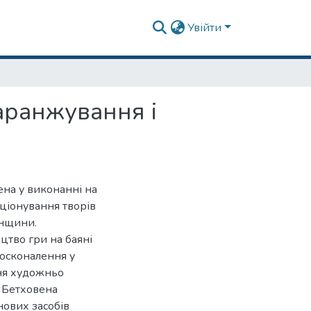
Увійти
аранжування і
ена у виконанні на
кціонування творів
анщини.
цтво гри на баяні
досконалення у
ння художньо
. Бетховена
нових засобів