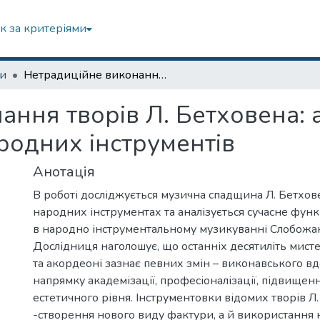
к за критеріями
зи
Нетрадиційне виконання творів Л. Бетховена: аранжування і транскрипції для народних інструментів
ання творів Л. Бетховена: 
родних інструментів
Анотація
В роботі досліджується музична спадщина Л. Бетхов
народних інструментах та аналізується сучасне фун
в народно інструментальному музикуванні Слобож
Дослідниця наголошує, що останніх десятиліть мисте
та акордеоні зазнає певних змін – виконавського в
напрямку академізації, професіоналізації, підвище
естетичного рівня. Інструментовки відомих творів Л
-створення нового виду фактури, а й використання 