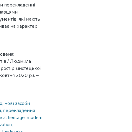
ри перекладенні
онавцями
ментів, які мають
ливає на характер
овена:
тів / Людмила
простір мистецької
жовтня 2020 р.). –
, нові засоби
ія, перекладення
ical heritage, modern
ation,
ic landmarks
,