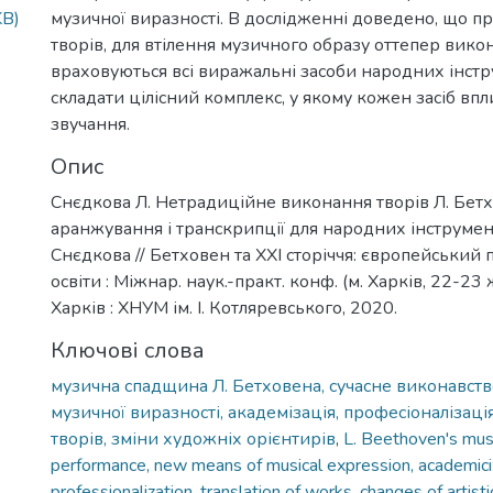
KB)
музичної виразності. В дослідженні доведено, що п
творів, для втілення музичного образу оттепер вик
враховуються всі виражальні засоби народних інстру
складати цілісний комплекс, у якому кожен засіб вп
звучання.
Опис
Снєдкова Л. Нетрадиційне виконання творів Л. Бетх
аранжування і транскрипції для народних інструмен
Снєдкова // Бетховен та ХХІ сторіччя: європейський 
освіти : Міжнар. наук.-практ. конф. (м. Харків, 22-23 
Харків : ХНУМ ім. І. Котляревського, 2020.
Ключові слова
музична спадщина Л. Бетховена, сучасне виконавство
музичної виразності, академізація, професіоналізац
творів, зміни художніх орієнтирів
,
L. Beethoven's mus
performance, new means of musical expression, academiciz
professionalization, translation of works, changes of artist