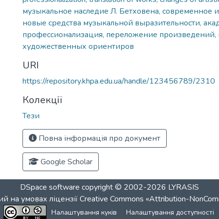
музыкальное наследие Л. Бетховена, современное и
новые средства музыкальной выразительности, ака
профессионализация, переложение произведений,
художественных ориентиров
URI
https://repository.khpa.edu.ua/handle/123456789/2310
Колекції
Тези
Повна інформація про документ
Google Scholar
DSpace software
copyright © 2002-2026
LYRASIS
й на умовах ліцензії
Creative Commons «Attribution-NonCom
Налаштування куків
Налаштування доступності