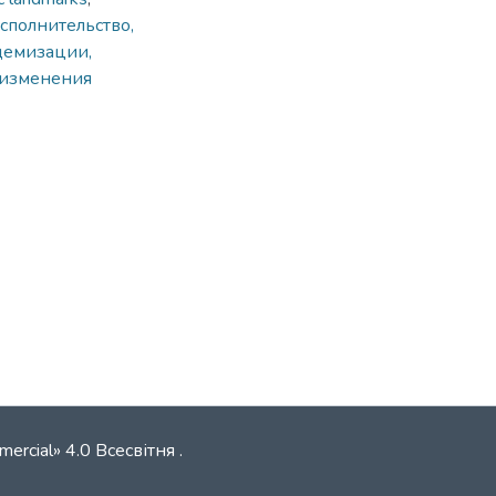
сполнительство,
демизации,
 изменения
mercial» 4.0 Всесвітня
.