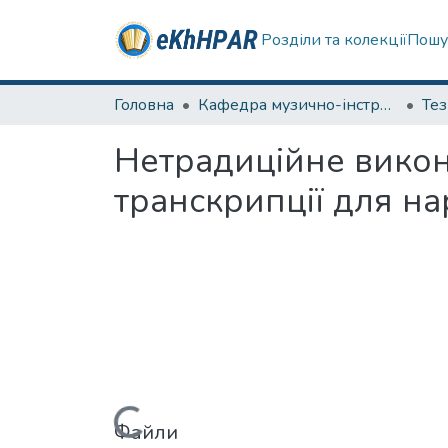
Розділи та колекції
Пошу
Головна
Кафедра музично-інструментальної підготовки вчителя
Те
Нетрадиційне викон
транскрипції для на
Файли