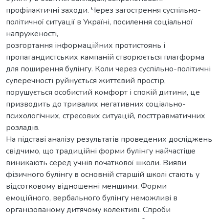
профілактичні заходи. Через загострення суспільно-
політичної ситуації в Україні, посилення соціальної
напруженості,
розгортання інформаційних протистоянь і
пропагандистських кампаній створюється платформа
для поширення булінгу. Коли через суспільно-політичні
суперечності руйнується життєвий простір,
порушується особистий комфорт і спокій дитини, це
призводить до тривалих негативних соціально-
психологічних, стресових ситуацій, посттравматичних
розладів.
На підставі аналізу результатів проведених досліджень
свідчимо, що традиційні форми булінгу найчастіше
виникають серед учнів початкової школи. Вияви
фізичного булінгу в основній старшій школі стають у
відсотковому відношенні меншими. Форми
емоційного, вербального булінгу неможливі в
організованому дитячому колективі. Спроби