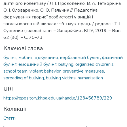
дитячого колективу / Л. І. Прокопенко, В. А. Тетьоркіна,
О. І. Оловаренко, О. О. Пальчик // Педагогіка
формування творчої особистості у вищій і
загальноосвітній школах : зб. наук. праць / редкол. : Т. І.
Сущенко (голова) та ін. – Запоріжжя : КПУ, 2019. – Вип.
62 (90). – С. 70–73
Ключові слова
булінг, мобінг, цькування, вербальний булінг, фізичний
булінг, емоційний булінг
,
bullying, organized children’s
school team, violent behavior, preventive measures,
spreading of bullying, bullying victims, humanization
URI
https://repository.khpa.edu.ua/handle/123456789/229
Колекції
Статті