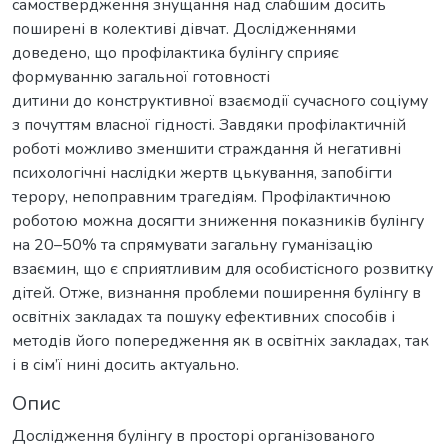
самоствердження знущання над слабшим досить
поширені в колективі дівчат. Дослідженнями
доведено, що профілактика булінгу сприяє
формуванню загальної готовності
дитини до конструктивної взаємодії сучасного соціуму
з почуттям власної гідності. Завдяки профілактичній
роботі можливо зменшити страждання й негативні
психологічні наслідки жертв цькування, запобігти
терору, непоправним трагедіям. Профілактичною
роботою можна досягти зниження показників булінгу
на 20–50% та спрямувати загальну гуманізацію
взаємин, що є сприятливим для особистісного розвитку
дітей. Отже, визнання проблеми поширення булінгу в
освітніх закладах та пошуку ефективних способів і
методів його попередження як в освітніх закладах, так
і в сім’ї нині досить актуально.
Опис
Дослідження булінгу в просторі організованого