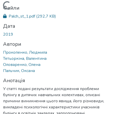
Вантажиться...
Файли
Palch_st_1.pdf
(292,7 KB)
Дата
2019
Автори
Прокопенко, Людмила
Тетьоркіна, Валентина
Оловаренко, Олена
Пальчик, Оксана
Анотація
У статті подані результати дослідження проблеми
булінгу в дитячих навчальних колективах, описані
причини виникнення цього явища, його різновиди,
викладені психологічні характеристики учасників
булінгу в освітніх закладах, запропоновані