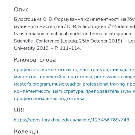
Опис
Білостоцька О. В. Формування компетентності майбу
музичного мистецтва / О. В. Білостоцька // Modern edu
transformation of national models in terms of integration : I
Scientific- Conference (Leipzig, 25th October 2019). – Leip
University, 2019. – P. 111–114.
Ключові слова
професійна компетентність, магістратура, викладач 
мистецтва, професійна підготовка
,
professional comp
мaster's program, music teacher, professional training
,
про
компетентность, магистратура, преподаватель музык
профессиональная подготовка
URI
https://repository.khpa.edu.ua/handle/123456789/749
Колекції