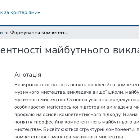
к за критеріями
зи
Формування компетентності майбутнього викладача музичного мистецтва
нтності майбутнього викл
Анотація
Розкривається сутність понять професійна компетен
музичного мистецтва, викладача вищої школи, майб
музичного мистецтва. Основна увага зосереджуєтьс
особливостях магістерської підготовки викладачів м
профілю на основі компетентнісного підходу. Визнач
поняття «професійна компетентність майбутнього в
мистецтва». Висвітлюються структурні компоненти, 
компетентності магістра музичного мистецтва.