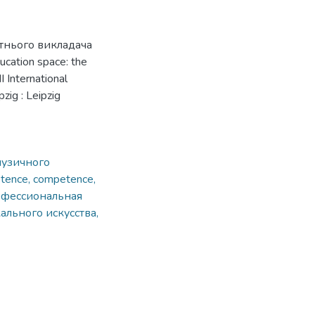
тнього викладача
cation space: the
I International
zig : Leipzig
музичного
etence, competence,
фессиональная
ального искусства,