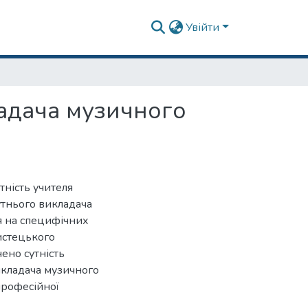
Увійти
адача музичного
тність учителя
утнього викладача
я на специфічних
истецького
ено сутність
икладача музичного
професійної