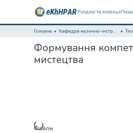
Розділи та колекції
Пошу
Головна
Кафедра музично-інструментальної підготовки вчителя
Те
Формування компете
мистецтва
Вантажиться...
Файли