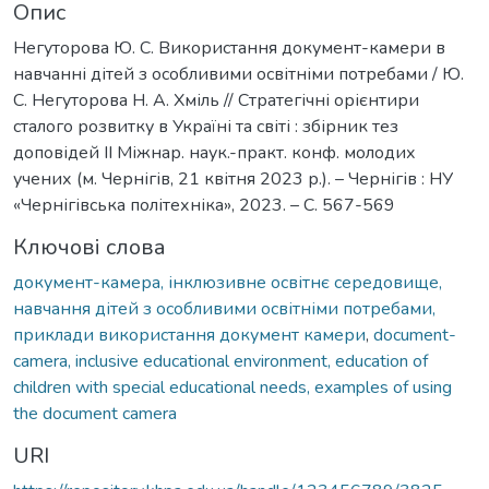
Опис
Негуторова Ю. С. Використання документ-камери в
навчанні дітей з особливими освітніми потребами / Ю.
С. Негуторова Н. А. Хміль // Стратегічні орієнтири
сталого розвитку в Україні та світі : збірник тез
доповідей ІІ Міжнар. наук.-практ. конф. молодих
учених (м. Чернігів, 21 квітня 2023 р.). – Чернігів : НУ
«Чернігівська політехніка», 2023. – С. 567-569
Ключові слова
документ-камера, інклюзивне освітнє середовище,
навчання дітей з особливими освітніми потребами,
приклади використання документ камери
,
document-
camera, inclusive educational environment, education of
children with special educational needs, examples of using
the document camera
URI