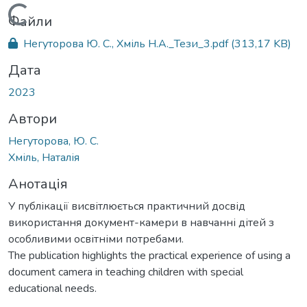
Вантажиться...
Файли
Негуторова Ю. С., Хміль Н.А._Тези_3.pdf
(313,17 KB)
Дата
2023
Автори
Негуторова, Ю. С.
Хміль, Наталія
Анотація
У публікації висвітлюється практичний досвід
використання документ-камери в навчанні дітей з
особливими освітніми потребами.
The publication highlights the practical experience of using a
document camera in teaching children with special
educational needs.