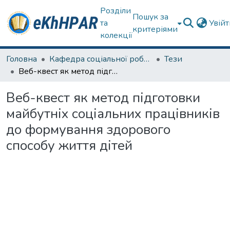
Розділи
Пошук за
та
Увій
критеріями
колекції
Головна
Кафедра соціальної роботи
Тези
Веб-квест як метод підготовки майбутніх соціальних працівників до формування здорового способу життя дітей
Веб-квест як метод підготовки
майбутніх соціальних працівників
до формування здорового
способу життя дітей