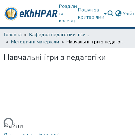
Розділи
Пошук за
та
Увій
критеріями
колекції
Головна
Кафедра педагогіки, психології, початкової освіти та освітнього менеджменту
Методичні матеріали
Навчальні ігри з педагогіки
Навчальні ігри з педагогіки
иться...
Файли