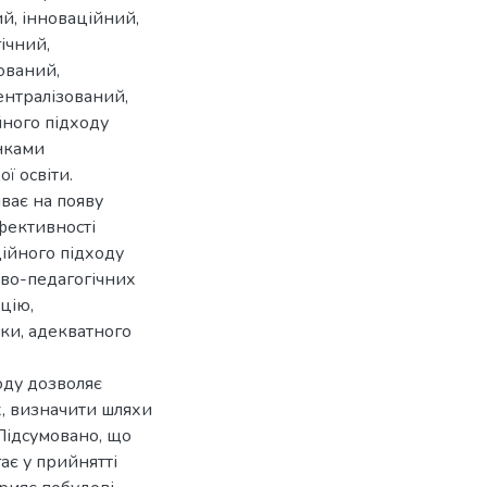
й, інноваційний,
ічний,
ований,
ентралізований,
йного підходу
анками
ї освіти.
ває на появу
фективності
ційного підходу
ово-педагогічних
цію,
ки, адекватного
оду дозволяє
их, визначити шляхи
 Підсумовано, що
ає у прийнятті