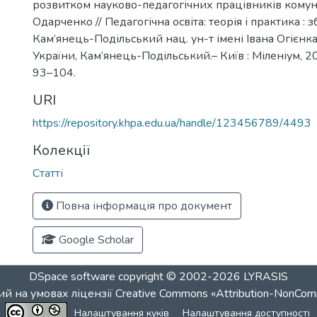
розвитком науково-педагогічних працівників комунал
Одарченко // Педагогічна освіта: теорія і практика : зб
Кам’янець-Подільський нац. ун-т імені Івана Огієнка
України, Кам’янець-Подільський.– Київ : Міленіум, 202
93–104.
URI
https://repository.khpa.edu.ua/handle/123456789/4493
Колекції
Статті
Повна інформація про документ
Google Scholar
DSpace software
copyright © 2002-2026
LYRASIS
й на умовах ліцензії
Creative Commons «Attribution-NonCom
Налаштування куків
Налаштування доступності