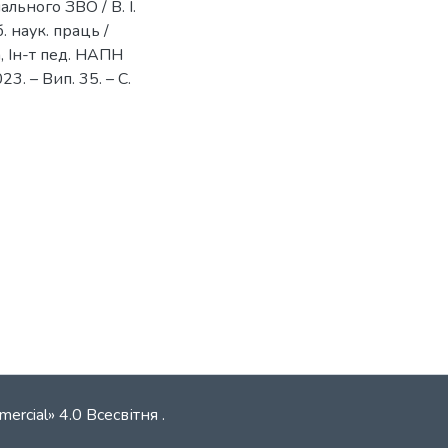
ьного ЗВО / В. І.
. наук. праць /
, Ін-т пед. НАПН
3. – Вип. 35. – С.
mercial» 4.0 Всесвітня
.