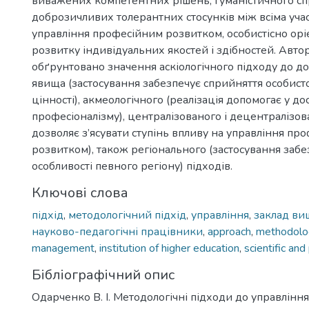
виважених компетентних рішень, гуманістичного сп
доброзичливих толерантних стосунків між всіма уч
управління професійним розвитком, особистісно орі
розвитку індивідуальних якостей і здібностей. Авт
обґрунтовано значення аскіологічного підходу до д
явища (застосування забезпечує сприйняття особист
цінності), акмеологічного (реалізація допомогає у до
професіоналізму), централізованого і децентралізо
дозволяє з’ясувати ступінь впливу на управління пр
розвитком), також регіонального (застосування заб
особливості певного регіону) підходів.
Ключові слова
підхід
,
методологічний підхід
,
управління
,
заклад вищ
науково-педагогічні працівники
,
approach
,
methodolog
management
,
institution of higher education
,
scientific an
Бібліографічний опис
Одарченко В. І. Методологічні підходи до управлін