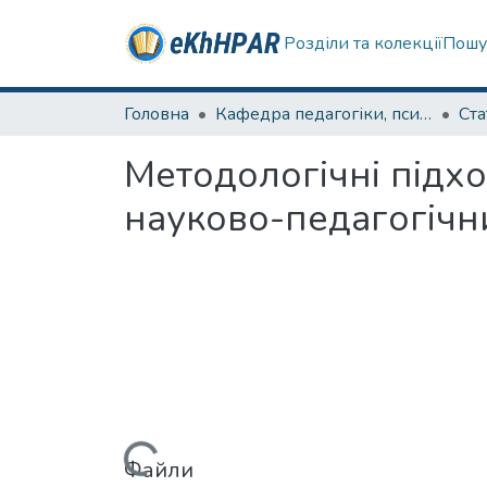
Розділи та колекції
Пошу
Головна
Кафедра педагогіки, психології, початкової освіти та освітнього менеджменту
Ста
Методологічні підх
науково-педагогічн
Вантажиться...
Файли