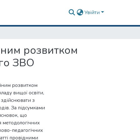
Увійти
йним розвитком
ого ЗВО
ійним розвитком
ладу вищої освіти,
 здійснювати з
дів. За підсумками
исновок, що
я методологічних
ково-педагогічних
татті провідними