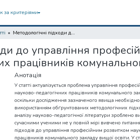
к за критеріями
тті
Методологічні підходи до управління професійним розвитком науково-педагогічних працівників комунального ЗВО
оди до управління професі
их працівників комунальн
Анотація
У статті актуалізується проблема управління профес
науково-педагогічних працівників комунального зак
оскільки дослідження зазначеного явища необхідно
використанням обґрунтованих методологічних підхо
аналізу науково-педагогічної літератури зроблено в
сучасними ученими не у повній мірі вивчено питанн
підходів до управління професійним розвитком нау
працівників комунального закладу вищої освіти. У с