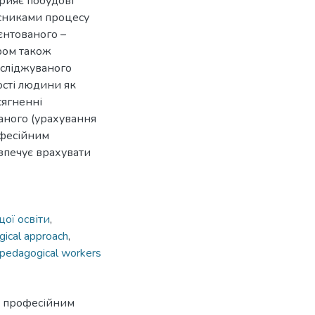
рияє побудові
асниками процесу
єнтованого –
ором також
осліджуваного
ості людини як
сягненні
ваного (урахування
офесійним
езпечує врахувати
ої освіти
,
ical approach
,
d pedagogical workers
ня професійним