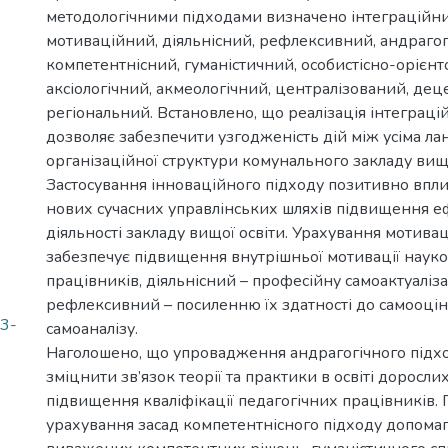
методологічними підходами визначено інтеграційни
мотиваційний, діяльнісний, рефлексивний, андрагог
компетентнісний, гуманістичний, особистісно-орієнт
аксіологічний, акмеологічний, централізований, дец
регіональний. Встановлено, що реалізація інтеграці
дозволяє забезпечити узгодженість дій між усіма л
організаційної структури комунального закладу вищо
Застосування інноваційного підходу позитивно впли
нових сучасних управлінських шляхів підвищення е
діяльності закладу вищої освіти. Урахування мотива
забезпечує підвищення внутрішньої мотивації наук
працівників, діяльнісний – професійну самоактуаліза
рефлексивний – посиленню їх здатності до самооцін
23-
самоаналізу.
Наголошено, що упровадження андрагогічного підх
зміцнити зв’язок теорії та практики в освіті доросл
підвищення кваліфікації педагогічних працівників.
урахування засад компетентнісного підходу допомаг