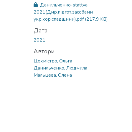
Вантажиться...
Данильченко-stattya
2021(Дир.підгот.засобами
укр.хор.спадщини).pdf
(217,9 KB)
Дата
2021
Автори
Цехмістро, Ольга
Данильченко, Людмила
Мальцева, Олена