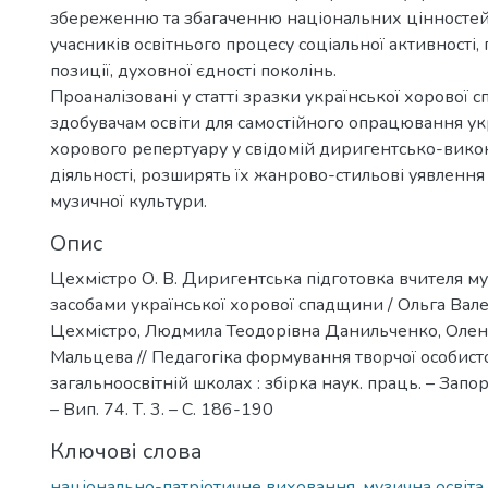
збереженню та збагаченню національних цінносте
учасників освітнього процесу соціальної активності,
позиції, духовної єдності поколінь.
Проаналізовані у статті зразки української хорової 
здобувачам освіти для самостійного опрацювання ук
хорового репертуару у свідомій диригентсько-вико
діяльності, розширять їх жанрово-стильові уявлення
музичної культури.
Опис
Цехмістро О. В. Диригентська підготовка вчителя м
засобами української хорової спадщини / Ольга Вал
Цехмістро, Людмила Теодорівна Данильченко, Олен
Мальцева // Педагогіка формування творчої особистос
загальноосвітній школах : збірка наук. праць. – Запо
– Вип. 74. Т. 3. – С. 186-190
Ключові слова
національно-патріотичне виховання, музична освіта,