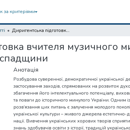
к за критеріями
тті
Диригентська підготовка вчителя музичного мистецтва засобами української хорової спадщини
товка вчителя музичного м
ї спадщини
Анотація
Розбудова суверенної, демократичної української 
застосування заходів, спрямованих на розвиток духо
збагачення його інтелектуального потенціалу, вихов
та поваги до історичного минулого України. Одним і
розв’язання цих питань є залучення молодого поколі
української культури – живого джерела естетично-д
нації. Вивчення українських хорових творів сприя
знань здобувачів освіти з історії, традицій українськ