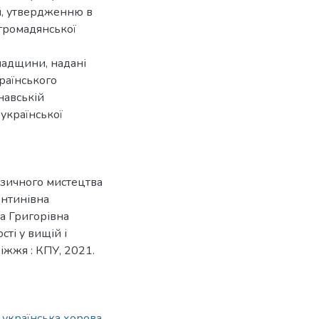
й, утвердженню в
 громадянської
спадщини, надані
раїнського
навській
 української
узичного мистецтва
ентинівна
а Григорівна
ті у вищій і
ріжжя : КПУ, 2021.
 українська хорова