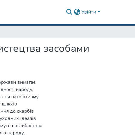
Увійти
истецтва засобами
держави вимагає
вності народу,
ання патріотизму
з шляхів
ння до скарбів
уховних ідеалів
тимуть поглибленню
ого народу,