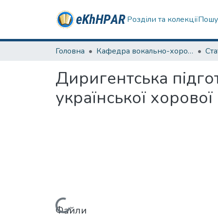
Розділи та колекції
Пошу
Головна
Кафедра вокально-хорової підготовки вчителя
Ста
Диригентська підго
української хорово
Файли