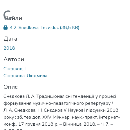
Вантажиться...
Файли
4.2. Snedkova, Tezи.doc
(38,5 KB)
Дата
2018
Автори
Снєдков, І.
Снєдкова, Людмила
Опис
Снєдкова Л. А. Традиціоналісні тенденції у процесі
формування музично-педагогічного репертуару /
Л. А. Снєдкова, І. І. Снєдков // Наукові підсумки 2018
року : зб. тез доп. ХХV Міжнар. наук.-практ. інтернет-
конф., 17 грудня 2018 р. – Вінница, 2018. – Ч. 7. –