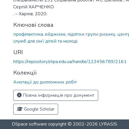
cпецiальнicтю 231 Cоцiальна робота / А.Є Шепiлов ; н
Сергiй ХАРЧЕНКО
. – Харкiв, 2020.
Ключові слова
профiлактика, ейджизм, пiдлiтки групи ризику, цент
служб для сiм’ї дiтей та молодi
URI
https://repository.khpa.edu.ua/handle/123456789/2161
Колекції
Анотації до дипломних робіт
Повна інформація про документ
Google Scholar
DSpace software
copyright © 2002-2026
LYRASIS