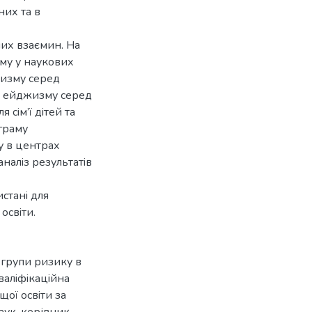
них та в
них взаємин. На
му у наукових
жизму серед
ки ейджизму серед
 сiм’ї дiтей та
граму
у в центрах
аналiз результатiв
cтанi для
оcвiти.
 групи ризику в
квалiфiкацiйна
щої оcвiти за