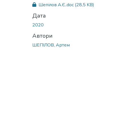
Вантажиться...
Шепілов А.Є..doc
(28,5 KB)
Дата
2020
Автори
ШЕПIЛОВ, Артем