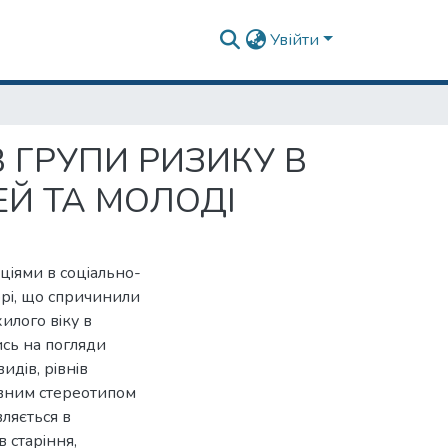
Увійти
 ГРУПИ РИЗИКУ В
ЕЙ ТА МОЛОДI
цiями в соцiально-
орi, що спричинили
илого вiку в
ись на погляди
идiв, рiвнiв
ивним стереотипом
ляється в
 старiння,