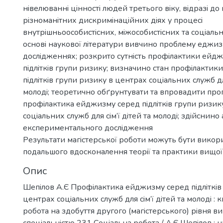
нiвелюваннi цiнностi людей третього вiку, вiдразi до 
рiзноманiтних дискримiнацiйних дiях у процесi
внутрiшньоособистiсних, мiжособистiсних та соцiаль
основi наукової лiтератури вивчино проблему еджиз
дослiдженнях; розкрито сутнicть профiлактики ейд
пiдлiткiв групи ризику; визначино стан профiлакти
пiдлiткiв групи ризику в центрах соцiальних служб для
молодi; теоретично обґрунтувати та впровадити про
профiлактика ейджизму серед пiдлiткiв групи ризик
соцiальних служб для сiм’ї дiтей та молодi; здiйснино 
експериментального дослiдження
Результати магicтерcької роботи можуть бути викори
подальшого вдоcконалення теорiї та практики вищої 
Опис
Шепiлов А.Є Профiлактика ейджизму серед пiдлiткiв
центрах соцiальних служб для сiм’ї дiтей та молодi : 
робота на здобуття другого (магicтерcького) рiвня ви