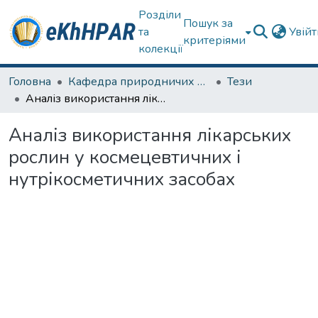
Розділи
Пошук за
та
Увій
критеріями
колекції
Головна
Кафедра природничих наук та здоров'язбереження
Тези
Аналіз використання лікарських рослин у космецевтичних і нутрікосметичних засобах
Аналіз використання лікарських
рослин у космецевтичних і
нутрікосметичних засобах
иться...