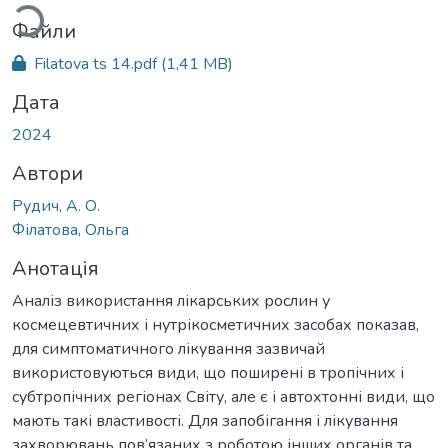
Файли
Filatova ts 14.pdf
(1,41 MB)
Дата
2024
Автори
Рудич, А. О.
Філатова, Ольга
Анотація
Аналіз використання лікарських рослин у
космецевтичних і нутрікосметичних засобах показав,
для симптоматичного лікування зазвичай
використовуються види, що поширені в тропічних і
субтропічних регіонах Світу, але є і автохтонні види, що
мають такі властивості. Для запобігання і лікування
захворювань пов’язаних з роботою інших органів та