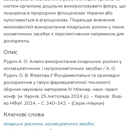
систем організму доцільно використовувати флору, що
поширена в природних фітоценозах України або
культивується в агроценозах. Подальше вивчення
можливостей використання лікарських рослин у таких
косметичних засобах є перспективним напрямком для
досліджень
Опис
Рудич А. О. Аналіз використання лікарських рослин у
космецевтичних і нутрікосметичних засобах / А. О.
Рудич, О. В. Філатова // Фундаментальні та прикладні
дослідження у галузі фармацевтичної технології:
збірник наукових матеріалів ІV Міжнар. наук.-практ.
конф. (м. Харків, 25 листопада 2024 р.). – Харків : Вид-
во НФаУ, 2024. – С. 340–342. – (Серія «Наука»)
Ключові слова
лікарські рослини, космецевтичні засоби,