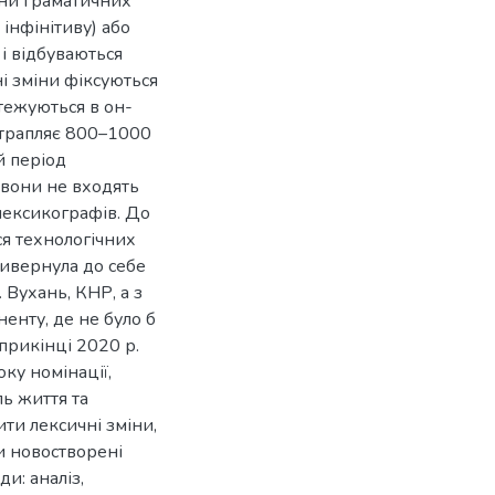
іни граматичних
інфінітиву) або
і відбуваються
ні зміни фіксуються
тежуються в он-
отрапляє 800–1000
й період
к вони не входять
лексикографів. До
ся технологічних
ривернула до себе
 Вухань, КНР, а з
енту, де не було б
прикінці 2020 р.
ку номінації,
ль життя та
ити лексичні зміни,
и новостворені
и: аналіз,