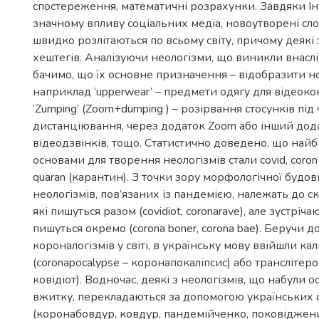
спостереження, математичні розрахунки. Завдяки Ін
значному впливу соціальних медіа, новоутворені сл
швидко розлітаються по всьому світу, причому деякі 
хештегів. Аналізуючи неологізми, що виникли внаслі
бачимо, що їх основне призначення – відобразити нов
наприклад ‘upperwear’ – предмети одягу для відеок
‘Zumping’ (Zoom+dumping ) – розірвання стосунків під
дистанціювання, через додаток Zoom або інший дод
відеодзвінків, тощо. Статистично доведено, що на
основами для творення неологізмів стали covid, coron
quaran (карантин). З точки зору морфологічної будов
неологізмів, пов’язаних із пандемією, належать до с
які пишуться разом (covidiot, coronarave), але зустрічаю
пишуться окремо (corona boner, corona bae). Беручи до
короналогізмів у світі, в українську мову ввійшли ка
(coronapocalypse – коронапокаліпсис) або транслітеров
ковідіот). Водночас, деякі з неологізмів, що набули
вжитку, перекладаються за допомогою українських о
(коронабовдур, ковдур, пандемійченко, поковіджени