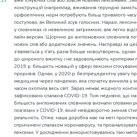
,19
вже існуючих слів або зовсім новими лексемами. Зм
конструкцій (наприклад, вживання герундію замість 
орфоепічних норм потребують більш тривалого часу 
поступово, як Великий зсув голосних. Наразі, лексич
у словниках із невеликою затримкою, але легко відс
лайн версіях. Щорічно до англомовних словників п
нових слів або додаткових значень. Насправді за це
з’являється у п’ять разів більше новоутворень, одна
до широкого вжитку і не задовольняють критеріям 
2019 р. більшість новацій у сфері лексики стосували
проривів. Однак, у 2020 р. безпрецедентну увагу п
медицина через пандемію, яка спочатку виникла у м.
часом охопила весь світ. Зараз немає жодного контин
зафіксовано спалахів COVID-19. Тож недивно, що на
більшість англомовних словників визнали словами ро
пов’язані з COVID-19, який невідворотно змінив сти
реальність. Отже, наша доробка має на меті простеж
спричинені спалахом коронавірусу, та проаналізуват
лексеми. У дослідженні використовувались такі метод