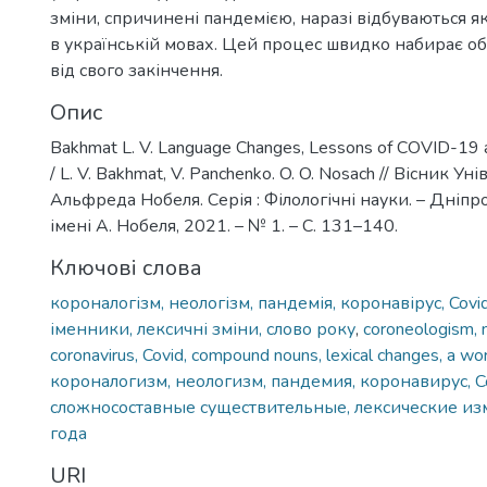
зміни, спричинені пандемією, наразі відбуваються як в
в українській мовах. Цей процес швидко набирає об
від свого закінчення.
Опис
Bakhmat L. V. Language Changes, Lessons of COVID-19 
/ L. V. Bakhmat, V. Panchenko. O. O. Nosach // Вісник Ун
Альфреда Нобеля. Серія : Філологічні науки. – Дніпро
імені А. Нобеля, 2021. – № 1. – С. 131–140.
Ключові слова
короналогізм, неологізм, пандемія, коронавірус, Covid
іменники, лексичні зміни, слово року
,
coroneоlogism, 
coronavirus, Covid, compound nouns, lexical changes, a wor
короналогизм, неологизм, пандемия, коронавирус, Co
сложносоставные существительные, лексические из
года
URI