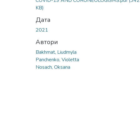
COVID-19 AND CORONEOLOGISMS.pdf
(342
KB)
Дата
2021
Автори
Bakhmat, Liudmyla
Panchenko, Violetta
Nosach, Oksana