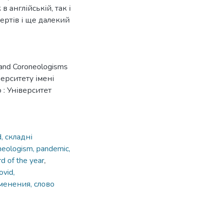
 англійській, так і
ертів і ще далекий
and Coroneologisms
іверситету імені
 : Університет
, складні
neologism, pandemic,
d of the year
,
vid,
менения, слово