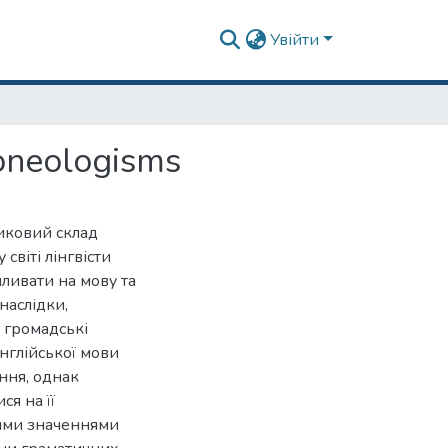
Увійти
oneologisms
никовий склад
світі лінгвісти
ливати на мову та
наслідки,
 громадські
англійської мови
ння, однак
я на її
вими значеннями