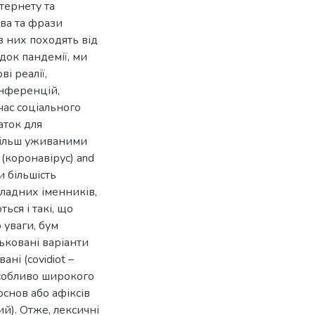
тернету та
ова та фрази
з них походять від
док пандемії, ми
і реалії,
онференцій,
 час соціального
аток для
йбільш уживаними
 (коронавірус) and
и більшість
кладних іменників,
ться і такі, що
 уваги, бум
льковані варіанти
ані (covidiot –
 особливо широкого
снов або афіксів
й). Отже, лексичні