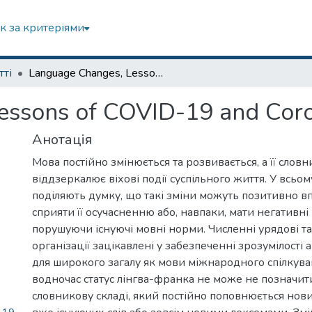
к за критеріями
тті
Language Changes, Lessons of COVID-19 and Coroneologisms
essons of COVID-19 and Cor
Анотація
Мова постійно змінюється та розвивається, а її слов
віддзеркалює віхові події суспільного життя. У всьому 
поділяють думку, що такі зміни можуть позитивно вп
сприяти її осучасненню або, навпаки, мати негативні 
порушуючи існуючі мовні норми. Численні урядові та
організації зацікавлені у забезпеченні зрозумілості 
для широкого загалу як мови міжнародного спілкува
водночас статус лінгва-франка не може не позначитис
словникову складі, який постійно поповнюється но