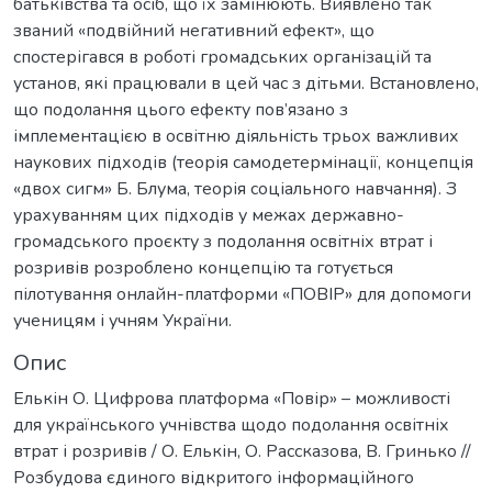
батьківства та осіб, що їх замінюють. Виявлено так
званий «подвійний негативний ефект», що
спостерігався в роботі громадських організацій та
установ, які працювали в цей час з дітьми. Встановлено,
що подолання цього ефекту пов’язано з
імплементацією в освітню діяльність трьох важливих
наукових підходів (теорія самодетермінації, концепція
«двох сигм» Б. Блума, теорія соціального навчання). З
урахуванням цих підходів у межах державно-
громадського проєкту з подолання освітніх втрат і
розривів розроблено концепцію та готується
пілотування онлайн-платформи «ПОВІР» для допомоги
ученицям і учням України.
Опис
Елькін О. Цифрова платформа «Повір» – можливості
для українського учнівства щодо подолання освітніх
втрат і розривів / О. Елькін, О. Рассказова, В. Гринько //
Розбудова єдиного відкритого інформаційного