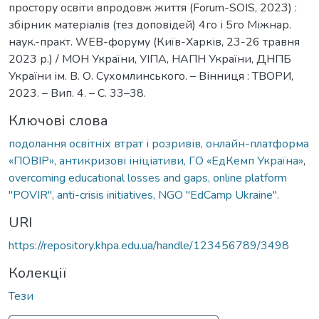
простору освіти впродовж життя (Forum-SOIS, 2023) :
збірник матеріалів (тез доповідей) 4го і 5го Міжнар.
наук.-практ. WEB-форуму (Київ-Харків, 23-26 травня
2023 р.) / МОН України, УІПА, НАПН України, ДНПБ
України ім. В. О. Сухомлинського. – Вінниця : ТВОРИ,
2023. – Вип. 4. – С. 33–38.
Ключові слова
подолання освітніх втрат і розривів, онлайн-платформа
«ПОВІР», антикризові ініціативи, ГО «ЕдКемп Україна»
,
overcoming educational losses and gaps, online platform
"POVIR", anti-crisis initiatives, NGO "EdCamp Ukraine".
URI
https://repository.khpa.edu.ua/handle/123456789/3498
Колекції
Тези