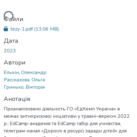
ься...
Файли
tezy-1.pdf
(13,06 MB)
Дата
2023
Автори
Елькін, Олександр
Рассказова, Ольга
Гринько, Вікторія
Анотація
Проаналізовано діяльність ГО «ЕдКемп Україна» в
межах антикризової ініціативи у травні–вересні 2022
р.: EdCamp-академія та EdCamp табір для учнівства,
телеграм-канал «Дорослі в ресурсі заради дітей» для