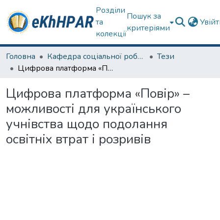
Розділи
Пошук за
та
Увій
критеріями
колекції
Головна
Кафедра соціальної роботи
Тези
Цифрова платформа «Повір» – можливості для українського учнівства щодо подолання освітніх втрат і розривів
Цифрова платформа «Повір» –
можливості для українського
учнівства щодо подолання
освітніх втрат і розривів