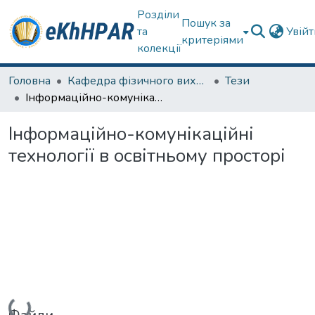
Розділи
Пошук за
та
Увій
критеріями
колекції
Головна
Кафедра фізичного виховання та спортивного вдосконалення
Тези
Інформаційно-комунікаційні технології в освітньому просторі
Інформаційно-комунікаційні
технології в освітньому просторі
Вантажиться...