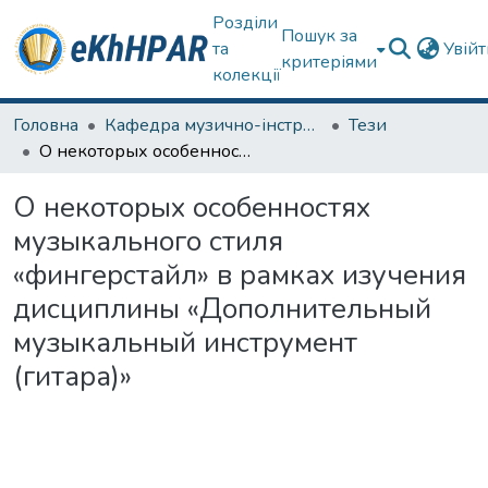
Розділи
Пошук за
та
Увій
критеріями
колекції
Головна
Кафедра музично-інструментальної підготовки вчителя
Тези
О некоторых особенностях музыкального стиля «фингерстайл» в рамках изучения дисциплины «Дополнительный музыкальный инструмент (гитара)»
О некоторых особенностях
музыкального стиля
«фингерстайл» в рамках изучения
дисциплины «Дополнительный
музыкальный инструмент
(гитара)»