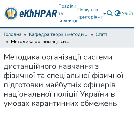
Розділи
Пошук за
та
Увій
критеріями
колекції
Головна
Кафедра теорії і методики фізичного виховання
Статті
Методика організації системи дистанційного навчання з фізичної та спеціальної фізичної підготовки майбутніх офіцерів національної поліції України в умовах карантинних обмежень
Методика організації системи
дистанційного навчання з
фізичної та спеціальної фізичної
підготовки майбутніх офіцерів
національної поліції України в
умовах карантинних обмежень