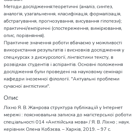
Методи дослідження:теоретичні (аналіз, синтез,
аналогія, узагальнення, класифікація, формалізація,
абстрагування, прогнозування, висування гіпотези);
практичні/емпіричні (спостереження, вимірювання,
опис, порівняння).
Практичне значення роботи вбачаємо у можливості
використання результатів і висновків дослідження у
спецкурсах з дискурсології, лінгвістики тексту, в
розвідках студентів і аспірантів. Основні положення
дослідження були проведені на науковому семінарі
кафедри іноземної філології. "Актуальні проблеми
сучасної англістики".
Опис
Ліхно Я. В. Жанрова структура публікацій у Інтернет
мережі : пояснювальна записка до магістерської роботи
спеціальності 014 «Англійська мова» / Я. В. Ліхно ; наук.
керівник Олена Кобзєва. – Харків, 2019. – 97 с.