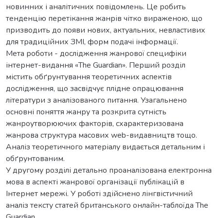
новинних і аналітичних повідомлень. Це робить
тенденцію перетікання жанрів чітко вираженою, що
призводить до появи нових, актуальних, невластивих
для традиційних ЗМІ, форм подачі інформації.
Мета роботи - дослідження жанрової специфіки
інтернет-видання «The Guardian». Перший розділ
містить обґрунтування теоретичних аспектів
дослідження, що засвідчує плідне опрацювання
літератури з аналізованого питання. Узагальнено
основні поняття жанру та розкрита сутність
жанроутворюючих факторів, схарактеризована
жанрова структура масових web-видавництв тощо.
Аналіз теоретичного матеріалу видається детальним і
обґрунтованим.
У другому розділі детально проаналізована електронна
мова в аспекті жанрової організації публікацій в
Інтернет мережі. У роботі здійснено лінгвістичний
аналіз тексту статей британського онлайн-таблоїда The
Guardian.