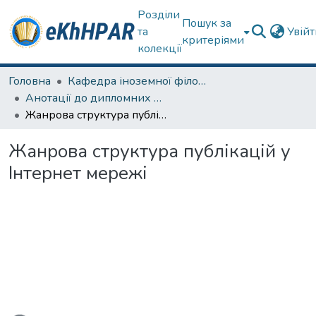
Розділи
Пошук за
та
Увій
критеріями
колекції
Головна
Кафедра іноземної філології
Анотації до дипломних робіт
Жанрова структура публікацій у Інтернет мережі
Жанрова структура публікацій у
Інтернет мережі
ться...