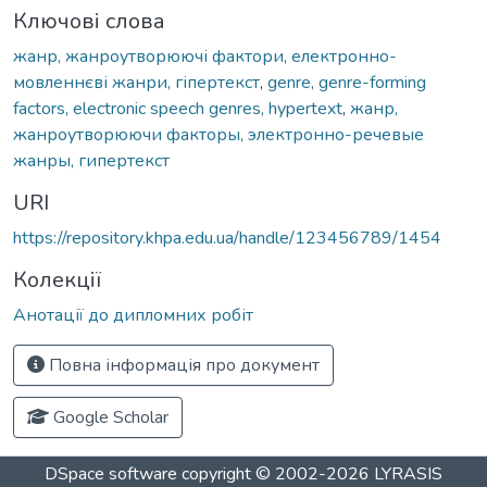
Ключові слова
жанр, жанроутворюючі фактори, електронно-
мовленнєві жанри, гіпертекст
,
genre, genre-forming
factors, electronic speech genres, hypertext
,
жанр,
жанроутворюючи факторы, электронно-речевые
жанры, гипертекст
URI
https://repository.khpa.edu.ua/handle/123456789/1454
Колекції
Анотації до дипломних робіт
Повна інформація про документ
Google Scholar
DSpace software
copyright © 2002-2026
LYRASIS