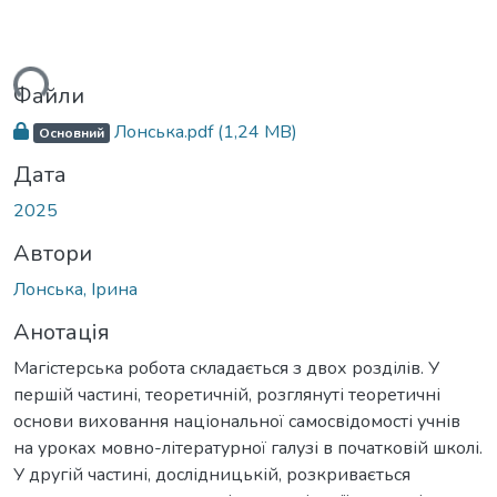
ься...
Файли
Лонська.pdf
(1,24 MB)
Основний
Дата
2025
Автори
Лонська, Ірина
Анотація
Магістерська робота складається з двох розділів. У
першій частині, теоретичній, розглянуті теоретичні
основи виховання національної самосвідомості учнів
на уроках мовно-літературної галузі в початковій школі.
У другій частині, дослідницькій, розкривається