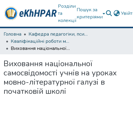
Розділи
Пошук за
та
Увій
критеріями
колекції
Головна
Кафедра педагогіки, психології, початкової освіти та освітнього менеджменту
Кваліфікаційні роботи магістрів
Виховання національної самосвідомості учнів на уроках мовно-літературної галузі в початковій школі
Виховання національної
самосвідомості учнів на уроках
мовно-літературної галузі в
початковій школі