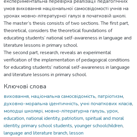
експериментальна перевірка реалізації педагогічних
умов виховання національної самосвідомості учнів на
уроках мовно-літературної галузі в початковій школі.
The master’s thesis consists of two sections. The first part,
theoretical, considers the theoretical foundations of
educating students’ national self-awareness in language and
literature lessons in primary school.
The second part, research, reveals an experimental
verification of the implementation of pedagogical conditions
for educating students’ national self-awareness in language
and literature lessons in primary school.
Ключові слова
виховання
,
національна самосвідомість
,
патріотизм
,
духовно-моральна ідентичність
,
учні початкових класів
,
молодші школярі
,
мовно-літературна галузь
,
урок
,
education
,
national identity
,
patriotism
,
spiritual and moral
identity
,
primary school students
,
younger schoolchildren
,
language and literature branch
,
lesson