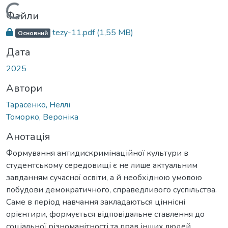
Вантажиться...
Файли
tezy-11.pdf
(1,55 MB)
Основний
Дата
2025
Автори
Тарасенко, Неллі
Томорко, Вероніка
Анотація
Формування антидискримінаційної культури в
студентському середовищі є не лише актуальним
завданням сучасної освіти, а й необхідною умовою
побудови демократичного, справедливого суспільства.
Саме в період навчання закладаються ціннісні
орієнтири, формується відповідальне ставлення до
соціальної різноманітності та прав інших людей.