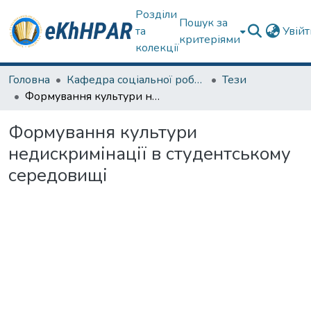
Розділи
Пошук за
та
Увій
критеріями
колекції
Головна
Кафедра соціальної роботи
Тези
Формування культури недискримінації в студентському середовищі
Формування культури
недискримінації в студентському
середовищі