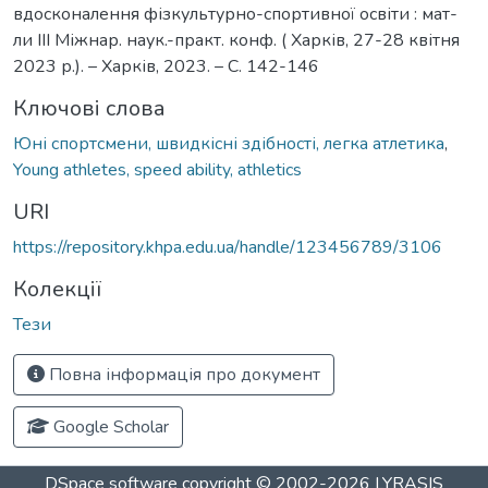
вдосконалення фізкультурно-спортивної освіти : мат-
ли ІІІ Міжнар. наук.-практ. конф. ( Харків, 27-28 квітня
2023 р.). – Харків, 2023. – С. 142-146
Ключові слова
Юні спортсмени, швидкісні здібності, легка атлетика
,
Young athletes, speed ability, athletics
URI
https://repository.khpa.edu.ua/handle/123456789/3106
Колекції
Тези
Повна інформація про документ
Google Scholar
DSpace software
copyright © 2002-2026
LYRASIS