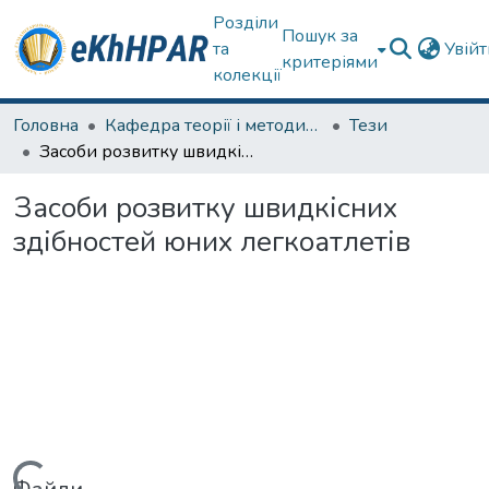
Розділи
Пошук за
та
Увій
критеріями
колекції
Головна
Кафедра теорії і методики фізичного виховання
Тези
Засоби розвитку швидкісних здібностей юних легкоатлетів
Засоби розвитку швидкісних
здібностей юних легкоатлетів