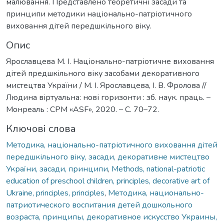
малювання. Представлено теоретичні засади та
принципи методики національно-патріотичного
виховання дітей передшкільного віку.
Опис
Ярославцева М. І. Національно-патріотичне виховання
дітей предшкільного віку засобами декоративного
мистецтва України / М. І. Ярославцева, І. В. Фролова //
Людина віртуальна: нові горизонти : зб. наук. праць. –
Монреаль : СPM «ASF», 2020. – С. 70–72.
Ключові слова
Методика, національно-патріотичного виховання дітей
передшкільного віку, засади, декоративне мистецтво
України, засади, принципи
,
Methods, national-patriotic
education of preschool children, principles, decorative art of
Ukraine, principles, principles
,
Методика, национально-
патриотического воспитания детей дошкольного
возраста, принципы, декоративное искусство Украины,