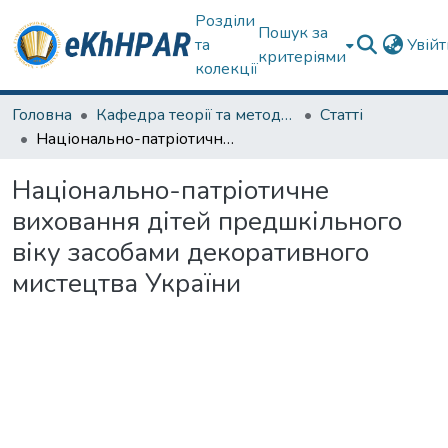
Розділи
Пошук за
та
Увій
критеріями
колекції
Головна
Кафедра теорії та методик дошкільної освіти
Статті
Національно-патріотичне виховання дітей предшкільного віку засобами декоративного мистецтва України
Національно-патріотичне
виховання дітей предшкільного
віку засобами декоративного
мистецтва України