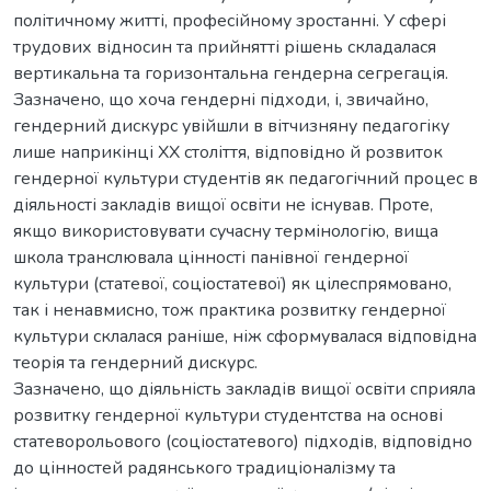
політичному житті, професійному зростанні. У сфері
трудових відносин та прийнятті рішень складалася
вертикальна та горизонтальна гендерна сегрегація.
Зазначено, що хоча гендерні підходи, і, звичайно,
гендерний дискурс увійшли в вітчизняну педагогіку
лише наприкінці ХХ століття, відповідно й розвиток
гендерної культури студентів як педагогічний процес в
діяльності закладів вищої освіти не існував. Проте,
якщо використовувати сучасну термінологію, вища
школа транслювала цінності панівної гендерної
культури (статевої, соціостатевої) як цілеспрямовано,
так і ненавмисно, тож практика розвитку гендерної
культури склалася раніше, ніж сформувалася відповідна
теорія та гендерний дискурс.
Зазначено, що діяльність закладів вищої освіти сприяла
розвитку гендерної культури студентства на основі
статеворольового (соціостатевого) підходів, відповідно
до цінностей радянського традиціоналізму та