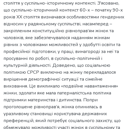
століття у суспільно-історичному контексті. З'ясовано,
що суспільно-історичний контекст 60-х – початку 90-х
років ХХ століття визначався особливостями гендерних
відносин у радянському суспільстві, насамперед –
закріпленим конституційно рівноправ’ям жінок та
чоловіків, яке забезпечувалося наданням жінкам
рівних з чоловіками можливостей у здобутті освіти та
професійної підготовки, у праці, винагороді за неї та
просуванні по роботі, в суспільно-політичній і
культурній діяльності. Доведено, що соціальною
політикою СРСР виключно на жінку перекладалося
вирішення демографічної ситуації та сімейне
виховання. Це викликало «подвійне навантаження»
жінки, здолати яке мала патерналістська політика
підтримки материнства і дитинства. Попри
проголошене рівноправ’я, жінка опинилась в
уразливому становищі користувача державних
преференцій, який потребує соціального захисту, що
обмежувало можливості участі жінок в суспільному та