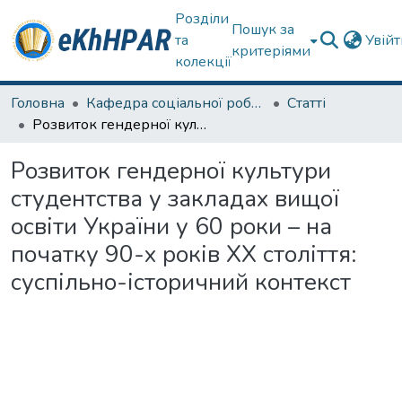
Розділи
Пошук за
та
Увій
критеріями
колекції
Головна
Кафедра соціальної роботи
Статті
Розвиток гендерної культури студентства у закладах вищої освіти України у 60 роки – на початку 90-х років ХХ століття: суспільно-історичний контекст
Розвиток гендерної культури
студентства у закладах вищої
освіти України у 60 роки – на
початку 90-х років ХХ століття:
суспільно-історичний контекст