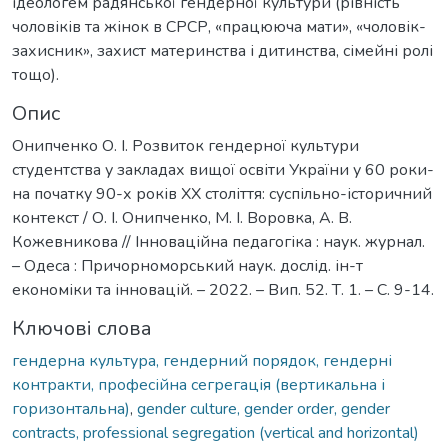
ідеологем радянської гендерної культури (рівність
чоловіків та жінок в СРСР, «працююча мати», «чоловік-
захисник», захист материнства і дитинства, сімейні ролі
тощо).
Опис
Онипченко О. І. Розвиток гендерної культури
студентства у закладах вищої освіти України у 60 роки-
на початку 90-х років ХХ століття: суспільно-історичний
контекст / О. І. Онипченко, М. І. Воровка, А. В.
Кожевникова // Інноваційна педагогіка : наук. журнал.
– Одеса : Причорноморський наук. дослід. ін-т
економіки та інновацій. – 2022. – Вип. 52. Т. 1. – C. 9-14.
Ключові слова
гендерна культура, гендерний порядок, гендерні
контракти, професійна сегрегація (вертикальна і
горизонтальна)
,
gender culture, gender order, gender
contracts, professional segregation (vertical and horizontal)