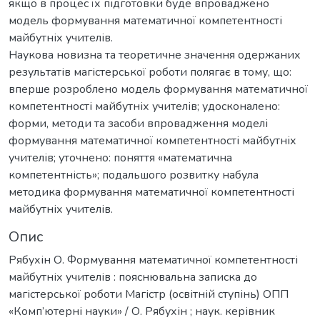
якщо в процес їх підготовки буде впроваджено
модель формування математичної компетентності
майбутніх учителів.
Наукова новизна та теоретичне значення одержаних
результатів магістерської роботи полягає в тому, що:
вперше розроблено модель формування математичної
компетентності майбутніх учителів; удосконалено:
форми, методи та засоби впровадження моделі
формування математичної компетентності майбутніх
учителів; уточнено: поняття «математична
компетентність»; подальшого розвитку набула
методика формування математичної компетентності
майбутніх учителів.
Опис
Рябухін О. Формування математичної компетентності
майбутніх учителів : пояснювальна записка до
магістерської роботи Магістр (освітній ступінь) ОПП
«Комп’ютерні науки» / О. Рябухін ; наук. керівник