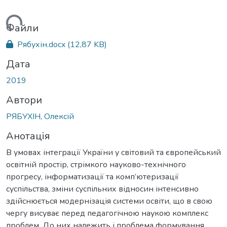
ться...
Файли
Рябухін.docx
(12,87 KB)
Дата
2019
Автори
РЯБУХІН, Олексій
Анотація
В умовах інтеграції України у світовий та європейський
освітній простір, стрімкого науково-технічного
прогресу, інформатизації та комп’ютеризації
суспільства, зміни суспільних відносин інтенсивно
здійснюється модернізація системи освіти, що в свою
чергу висуває перед педагогічною наукою комплекс
проблем. До них належить і проблема формування