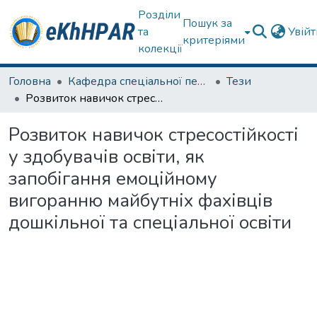
Розділи
Пошук за
та
Увій
критеріями
колекції
Головна
Кафедра спеціальної педагогіки і психології та інклюзивної освіти
Тези
Розвиток навичок стресостійкості у здобувачів освіти, як запобігання емоційному вигоранню майбутніх фахівців дошкільної та спеціальної освіти
Розвиток навичок стресостійкості
у здобувачів освіти, як
запобігання емоційному
вигоранню майбутніх фахівців
дошкільної та спеціальної освіти