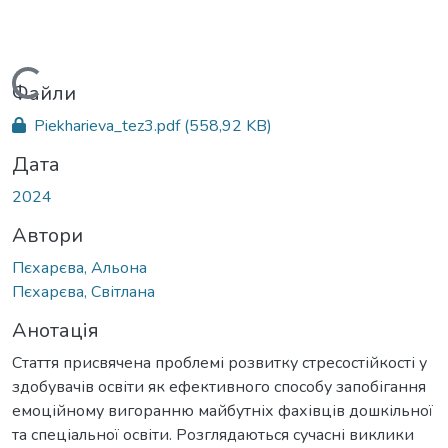
Вантажиться...
Файли
Piekharieva_tez3.pdf
(558,92 KB)
Дата
2024
Автори
Пєхарєва, Альона
Пєхарєва, Світлана
Анотація
Стаття присвячена проблемі розвитку стресостійкості у
здобувачів освіти як ефективного способу запобігання
емоційному вигоранню майбутніх фахівців дошкільної
та спеціальної освіти. Розглядаються сучасні виклики