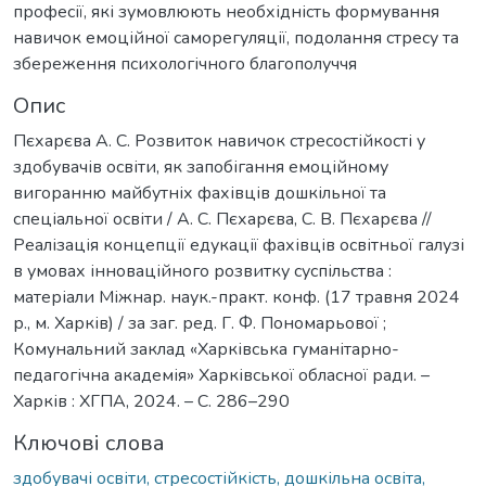
професії, які зумовлюють необхідність формування
навичок емоційної саморегуляції, подолання стресу та
збереження психологічного благополуччя
Опис
Пєхарєва А. С. Розвиток навичок стресостійкості у
здобувачів освіти, як запобігання емоційному
вигоранню майбутніх фахівців дошкільної та
спеціальної освіти / А. С. Пєхарєва, С. В. Пєхарєва //
Реалізація концепції едукації фахівців освітньої галузі
в умовах інноваційного розвитку суспільства :
матеріали Міжнар. наук.-практ. конф. (17 травня 2024
р., м. Харків) / за заг. ред. Г. Ф. Пономарьової ;
Комунальний заклад «Харківська гуманітарно-
педагогічна академія» Харківської обласної ради. –
Харків : ХГПА, 2024. – С. 286–290
Ключові слова
здобувачі освіти, стресостійкість, дошкільна освіта,