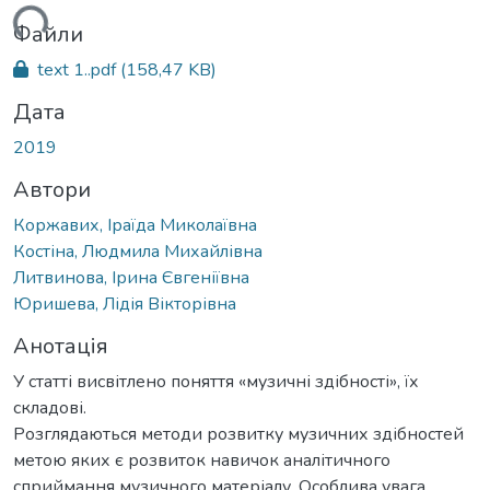
ться...
Файли
text 1..pdf
(158,47 KB)
Дата
2019
Автори
Коржавих, Іраїда Миколаївна
Костіна, Людмила Михайлівна
Литвинова, Ірина Євгеніївна
Юришева, Лідія Вікторівна
Анотація
У статті висвітлено поняття «музичні здібності», їх
складові.
Розглядаються методи розвитку музичних здібностей
метою яких є розвиток навичок аналітичного
сприймання музичного матеріалу. Особлива увага