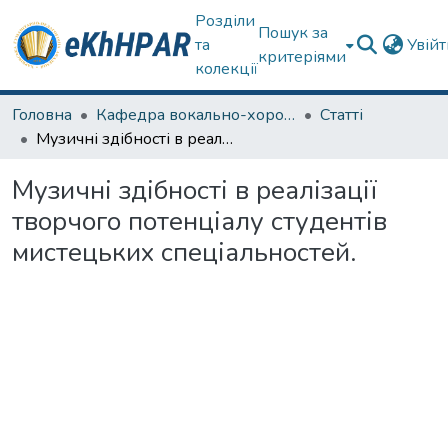
Розділи
Пошук за
та
Увій
критеріями
колекції
Головна
Кафедра вокально-хорової підготовки вчителя
Статті
Музичні здібності в реалізації творчого потенціалу студентів мистецьких спеціальностей.
Музичні здібності в реалізації
творчого потенціалу студентів
мистецьких спеціальностей.