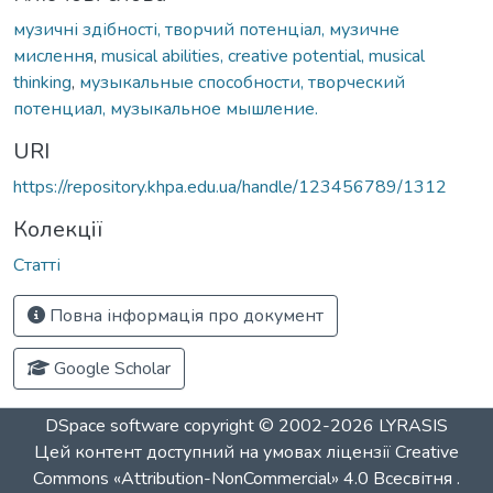
музичні здібності, творчий потенціал, музичне
мислення
,
musical abilities, creative potential, musical
thinking
,
музыкальные способности, творческий
потенциал, музыкальное мышление.
URI
https://repository.khpa.edu.ua/handle/123456789/1312
Колекції
Статті
Повна інформація про документ
Google Scholar
DSpace software
copyright © 2002-2026
LYRASIS
Цей контент доступний на умовах ліцензії
Creative
Commons «Attribution-NonCommercial» 4.0 Всесвітня
.