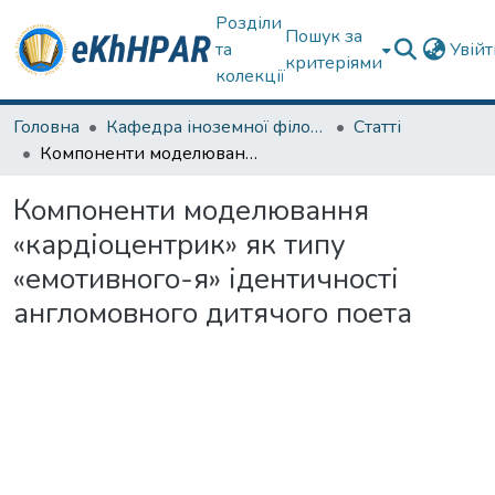
Розділи
Пошук за
та
Увій
критеріями
колекції
Головна
Кафедра іноземної філології
Статті
Компоненти моделювання «кардіоцентрик» як типу «емотивного-я» ідентичності англомовного дитячого поета
Компоненти моделювання
«кардіоцентрик» як типу
«емотивного-я» ідентичності
англомовного дитячого поета