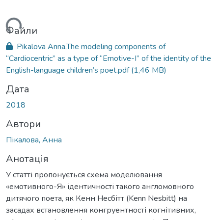
ться...
Файли
Pikalova Anna.The modeling components of
“Cardiocentric” as a type of “Emotive-I” of the identity of the
English-language children’s poet.pdf
(1,46 MB)
Дата
2018
Автори
Пікалова, Анна
Анотація
У статті пропонується схема моделювання
«емотивного-Я» ідентичності такого англомовного
дитячого поета, як Кенн Несбітт (Kenn Nesbitt) на
засадах встановлення конгруентності когнітивних,