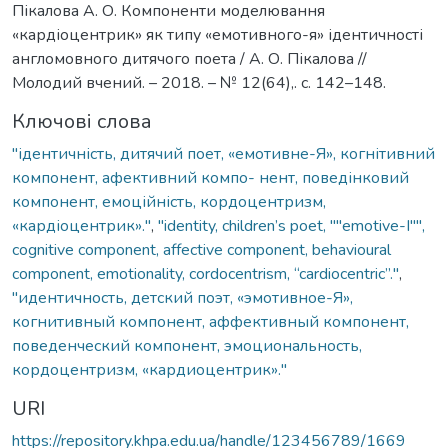
Пікалова А. О. Компоненти моделювання
«кардіоцентрик» як типу «емотивного-я» ідентичності
англомовного дитячого поета / А. О. Пікалова //
Молодий вчений. – 2018. – № 12(64),. с. 142–148.
Ключові слова
"ідентичність, дитячий поет, «емотивне-Я», когнітивний
компонент, афективний компо- нент, поведінковий
компонент, емоційність, кордоцентризм,
«кардіоцентрик»."
,
"identity, children’s poet, ""emotive-I"",
cognitive component, affective component, behavioural
component, emotionality, cordocentrism, “cardiocentric”."
,
"идентичность, детский поэт, «эмотивное-Я»,
когнитивный компонент, аффективный компонент,
поведенческий компонент, эмоциональность,
кордоцентризм, «кардиоцентрик»."
URI
https://repository.khpa.edu.ua/handle/123456789/1669