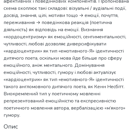
афективних і поведінкових компонентів. Пропонована
схема охоплює такі складові: візуальні / аудіальні події,
досвід, знання, цілі, мотиви тощо → емоції, почуття,
переживання → поведінкова реакція (поетична
діяльність) як відповідь на емоції. Визнання
«кордоцентризму» як емоційності, сентиментальності,
чутливості, любові дозволяє диверсифікувати
«кардіоцентрик» як тип «емотивного-Я» ідентичності
дитячого поета, оскільки мова йде більше про сферу
емоційного, аніж ментального. Домінування
емоційності, чутливості, гумору і любові актуалізує
«кардіоцентрик» як тип «емотивного-Я» ідентичності
такого англомовного дитячого поета, як Кенн Несбітт.
Виокремлений тип у поетичному мовленні
репрезентований емоційністю та експресивністю
поетичного мовлення автора, вербалізацією «м’якого»
гумору.
Опис