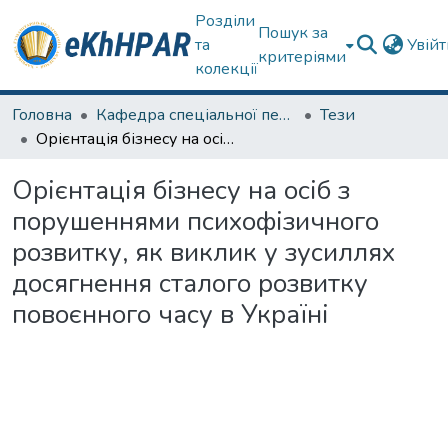
Розділи
Пошук за
та
Увій
критеріями
колекції
Головна
Кафедра спеціальної педагогіки і психології та інклюзивної освіти
Тези
Орієнтація бізнесу на осіб з порушеннями психофізичного розвитку, як виклик у зусиллях досягнення сталого розвитку повоєнного часу в Україні
Орієнтація бізнесу на осіб з
порушеннями психофізичного
розвитку, як виклик у зусиллях
досягнення сталого розвитку
повоєнного часу в Україні