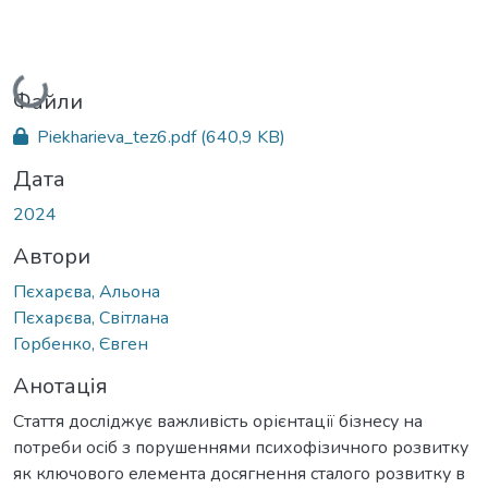
Вантажиться...
Файли
Piekharieva_tez6.pdf
(640,9 KB)
Дата
2024
Автори
Пєхарєва, Альона
Пєхарєва, Світлана
Горбенко, Євген
Анотація
Стаття досліджує важливість орієнтації бізнесу на
потреби осіб з порушеннями психофізичного розвитку
як ключового елемента досягнення сталого розвитку в