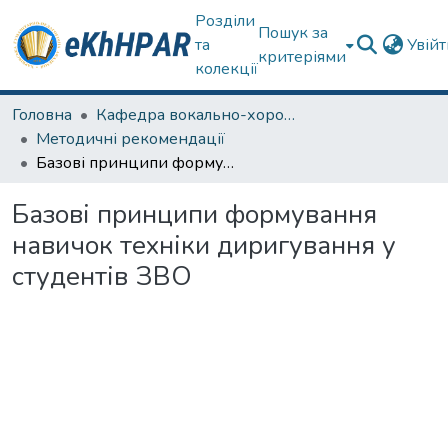
Розділи
Пошук за
та
Увій
критеріями
колекції
Головна
Кафедра вокально-хорової підготовки вчителя
Методичні рекомендації
Базові принципи формування навичок техніки диригування у студентів ЗВО
Базові принципи формування
навичок техніки диригування у
студентів ЗВО