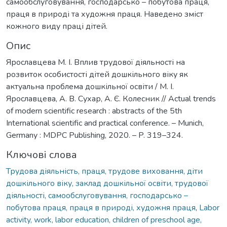
самообслуговування, господарсько – побутова праця,
праця в природі та художня праця. Наведено зміст
кожного виду праці дітей.
Опис
Ярославцева М. І. Вплив трудової діяльності на
розвиток особистості дітей дошкільного віку як
актуальна проблема дошкільної освіти / М. І.
Ярославцева, А. В. Сухар, А. Є. Колесник // Actual trends
of modern scientific research : abstracts of the 5th
International scientific and practical conference. – Munich,
Germany : MDPC Publishing, 2020. – P. 319–324.
Ключові слова
Трудова діяльність, праця, трудове виховання, діти
дошкільного віку, заклад дошкільної освіти, трудової
діяльності, самообслуговування, господарсько –
побутова праця, праця в природі, художня праця
,
Labor
activity, work, labor education, children of preschool age,