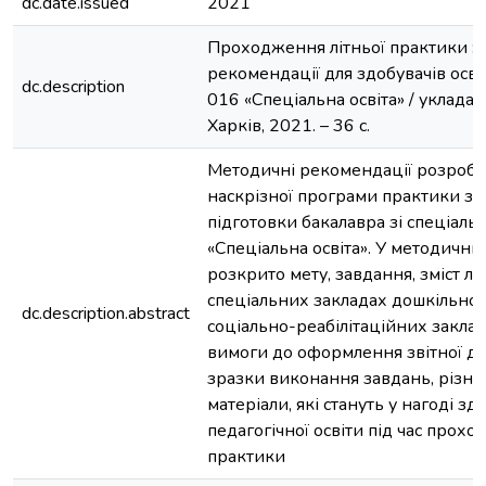
dc.date.issued
2021
Проходження літньої практики : 
рекомендації для здобувачів освіт
dc.description
016 «Спеціальна освіта» / укладач
Харків, 2021. – 36 с.
Методичні рекомендації розробл
наскрізної програми практики здо
підготовки бакалавра зі спеціаль
«Спеціальна освіта». У методичн
розкрито мету, завдання, зміст лі
спеціальних закладах дошкільної 
dc.description.abstract
соціально-реабілітаційних заклад
вимоги до оформлення звітної до
зразки виконання завдань, різні
матеріали, які стануть у нагоді з
педагогічної освіти під час прох
практики