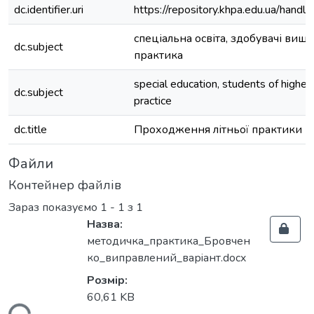
dc.identifier.uri
https://repository.khpa.edu.ua/ha
спеціальна освіта, здобувачі вищої 
dc.subject
практика
special education, students of highe
dc.subject
practice
dc.title
Проходження літньої практики
Файли
Контейнер файлів
Зараз показуємо
1 - 1 з 1
Назва:
методичка_практика_Бровчен
ко_виправлений_варiант.docx
Розмір:
60,61 KB