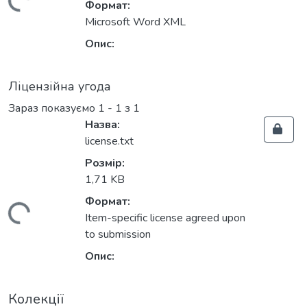
антажиться...
Формат:
Microsoft Word XML
Опис:
Ліцензійна угода
Зараз показуємо
1 - 1 з 1
Назва:
license.txt
Розмір:
1,71 KB
Формат:
антажиться...
Item-specific license agreed upon
to submission
Опис:
Колекції