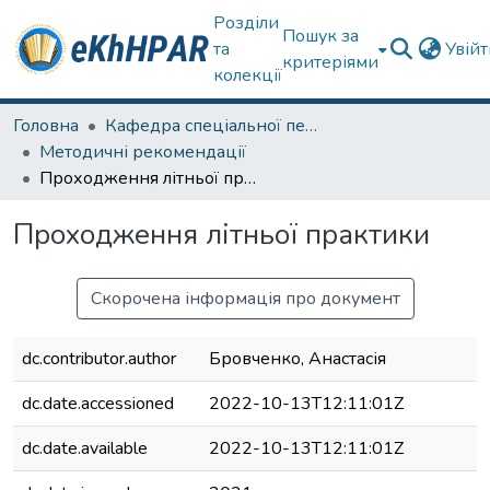
Розділи
Пошук за
та
Увій
критеріями
колекції
Головна
Кафедра спеціальної педагогіки і психології та інклюзивної освіти
Методичні рекомендації
Проходження літньої практики
Проходження літньої практики
Скорочена інформація про документ
dc.contributor.author
Бровченко, Анастасія
dc.date.accessioned
2022-10-13T12:11:01Z
dc.date.available
2022-10-13T12:11:01Z