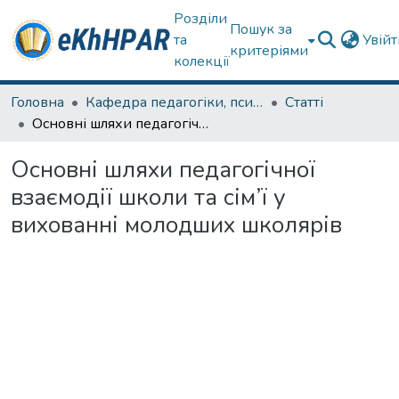
Розділи
Пошук за
та
Увій
критеріями
колекції
Головна
Кафедра педагогіки, психології, початкової освіти та освітнього менеджменту
Статті
Основні шляхи педагогічної взаємодії школи та сім’ї у вихованні молодших школярів
Основні шляхи педагогічної
взаємодії школи та сім’ї у
вихованні молодших школярів