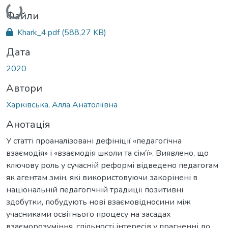
Вантажиться...
Файли
Khark_4.pdf
(588,27 KB)
Дата
2020
Автори
Харківська, Алла Анатоліївна
Анотація
У статті проаналізовані дефініції «педагогічна
взаємодія» і «взаємодія школи та сім’ї». Виявлено, що
ключову роль у сучасній реформі відведено педагогам
як агентам змін, які використовуючи закорінені в
національній педагогічній традиції позитивні
здобутки, побудують нові взаємовідносини між
учасниками освітнього процесу на засадах
взаєморозуміння, спільності інтересів у прагненні до