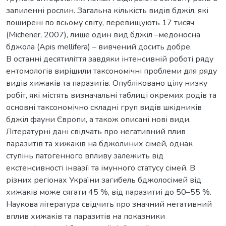
запиленні рослин. Загальна кількість видів бджіл, які
поширені по всьому світу, перевищують 17 тисяч
(Michener, 2007), лише один вид бджіл –медоносна
бджола (Apis mellifera) – вивчений досить добре.
В останні десятиліття завдяки інтенсивній роботі ряду
ентомологів вирішили таксономічні проблеми для ряду
видів хижаків та паразитів. Опубліковано цілу низку
робіт, які містять визначальні таблиці окремих родів та
основні таксономічно складні груп видів шкідників
бджіл фауни Європи, а також описані нові види.
Літературні дані свідчать про негативний плив
паразитів та хижаків на бджолиних сімей, однак
ступінь патогенного впливу залежить від
екстенсивності інвазії та імунного статусу сімей. В
різних регіонах України загибель бджолосімей від
хижаків може сягати 45 %, від паразитиі до 50–55 %.
Наукова література свідчить про значний негативний
вплив хижаків та паразитів на показники