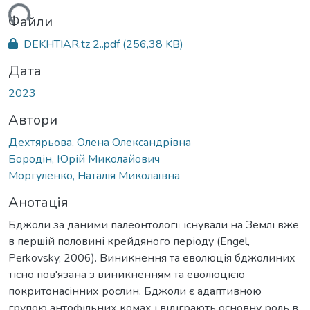
ься...
Файли
DEKHTIAR.tz 2..pdf
(256,38 KB)
Дата
2023
Автори
Дехтярьова, Олена Олександрівна
Бородін, Юрій Миколайович
Моргуленко, Наталія Миколаївна
Анотація
Бджоли за даними палеонтології існували на Землі вже
в першій половині крейдяного періоду (Engel,
Perkovsky, 2006). Виникнення та еволюція бджолиних
тісно пов'язана з виникненням та еволюцією
покритонасінних рослин. Бджоли є адаптивною
групою антофільних комах і відіграють основну роль в