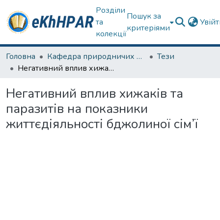
Розділи
Пошук за
та
Увій
критеріями
колекції
Головна
Кафедра природничих наук та здоров'язбереження
Тези
Негативний вплив хижаків та паразитів на показники життєдіяльності бджолиної сім’ї
Негативний вплив хижаків та
паразитів на показники
життєдіяльності бджолиної сім’ї