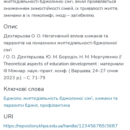
життєдіяльності бджолиної сім’ї, який проявляється
зниженням зимостійкості сімей, їх тривалості життя,
змінами в їх гемолімфі, іноді – загибеллю.
Опис
Дехтярьова О. О. Негативний вплив хижаків та
паразитів на показники життєдіяльності бджолиної
сім’ї
/ О. О. Дехтярьова, Ю. М. Бородін, Н. М. Моргуленко //
Theoretical aspects of education development : материали
III Міжнар. наук.-практ. конф. ( Варшава, 24-27 січня
2023 р.). – С. 71-79
Ключові слова
Бджоли, життєдіяльність бджолиної сім’ї, хижаки та
паразити бджіл, профілактика
URI
https://repository.khpa.edu.ua/handle/123456789/3687