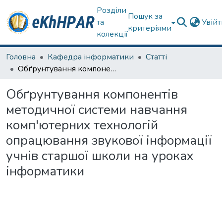
Розділи
Пошук за
та
Увій
критеріями
колекції
Головна
Кафедра інформатики
Статті
Обґрунтування компонентів методичної системи навчання комп'ютерних технологій опрацювання звукової інформації учнів старшої школи на уроках інформатики
Обґрунтування компонентів
методичної системи навчання
комп'ютерних технологій
опрацювання звукової інформації
учнів старшої школи на уроках
інформатики