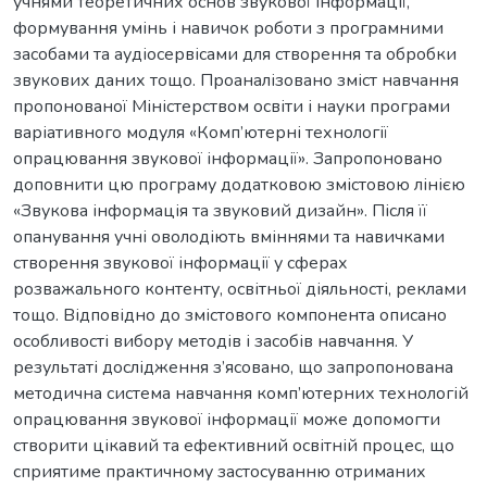
учнями теоретичних основ звукової інформації,
формування умінь і навичок роботи з програмними
засобами та аудіосервісами для створення та обробки
звукових даних тощо. Проаналізовано зміст навчання
пропонованої Міністерством освіти і науки програми
варіативного модуля «Комп’ютерні технології
опрацювання звукової інформації». Запропоновано
доповнити цю програму додатковою змістовою лінією
«Звукова інформація та звуковий дизайн». Після її
опанування учні оволодіють вміннями та навичками
створення звукової інформації у сферах
розважального контенту, освітньої діяльності, реклами
тощо. Відповідно до змістового компонента описано
особливості вибору методів і засобів навчання. У
результаті дослідження з’ясовано, що запропонована
методична система навчання комп’ютерних технологій
опрацювання звукової інформації може допомогти
створити цікавий та ефективний освітній процес, що
сприятиме практичному застосуванню отриманих