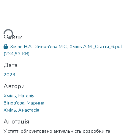
ажиться...
Файли
Хміль Н.А., Зинов’єва М.С., Хміль А.М._Стаття_6.pdf
(234,93 KB)
Дата
2023
Автори
Хміль, Наталія
Зінов’єва, Марина
Хміль, Анастасія
Анотація
У статті обґрунтовано актуальність розробки та