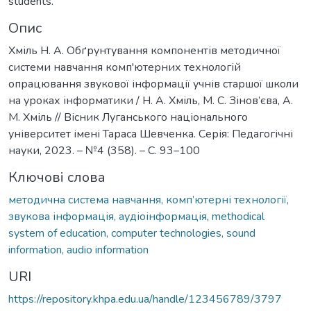
students.
Опис
Хміль Н. А. Обґрунтування компонентів методичної
системи навчання комп'ютерних технологій
опрацювання звукової інформації учнів старшої школи
на уроках інформатики / Н. А. Хміль, М. С. Зінов’єва, А.
М. Хміль // Вісник Луганського національного
університет імені Тараса Шевченка. Серія: Педагогічні
науки, 2023. – №4 (358). – С. 93–100
Ключові слова
методична система навчання, комп’ютерні технології,
звукова інформація, аудіоінформація
,
methodical
system of education, computer technologies, sound
information, audio information
URI
https://repository.khpa.edu.ua/handle/123456789/3797