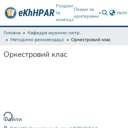
Розділи
Пошук за
та
Увій
критеріями
колекції
Головна
Кафедра музично-інструментальної підготовки вчителя
Методичні рекомендації
Оркестровий клас
Оркестровий клас
ься...
Файли