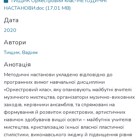
ТИЩИК Оркестровий клас-МЕТОДИЧНІ
НАСТАНОВИ.doc
(17,01 MB)
Дата
2020
Автори
Тищик, Вадим
Анотація
Методичні настанови укладено відповідно до
програмних вимог навчальної дисципліни
«Оркестровий клас», яку опановують майбутні вчителі
музичного мистецтва, організатори музично-виховних
заходів, керівники ансамблів, та спрямовані на
формування й розвиток оркестрових, артистичних
навичок здобувачів вищої освіти – майбутніх учителів
мистецтва, кристалізацію їхньої власної пластичної
стилістики, виконавського іміджу й підвищення рівня