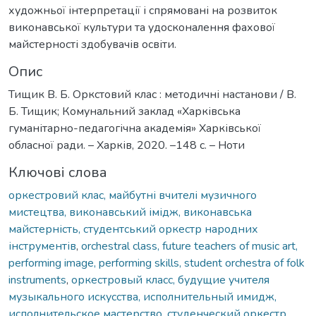
художньої інтерпретації і спрямовані на розвиток
виконавської культури та удосконалення фахової
майстерності здобувачів освіти.
Опис
Тищик В. Б. Оркстовий клас : методичні настанови / В.
Б. Тищик; Комунальний заклад «Харківська
гуманітарно-педагогічна академія» Харківської
обласної ради. – Харків, 2020. –148 с. – Ноти
Ключові слова
оркестровий клас, майбутні вчителі музичного
мистецтва, виконавський імідж, виконавська
майстерність, студентський оркестр народних
інструментів
,
orchestral class, future teachers of music art,
performing image, performing skills, student orchestra of folk
instruments
,
оркестровый класс, будущие учителя
музыкального искусства, исполнительный имидж,
исполнительское мастерство, студенческий оркестр