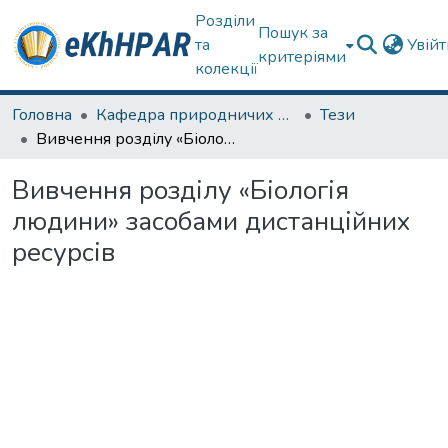
Розділи
Пошук за
та
Увій
критеріями
колекції
Головна
Кафедра природничих наук та здоров'язбереження
Тези
Вивчення розділу «Біологія людини» засобами дистанційних ресурсів
Вивчення розділу «Біологія
людини» засобами дистанційних
ресурсів