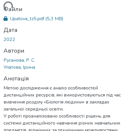
ться...
Файли
Upatova_tz5.pdf
(5,3 MB)
Дата
2022
Автори
Русанова, Р. С.
Упатова, Ірина
Анотація
Метою дослідження є аналіз особливостей
дистанційних ресурсів, які використовуються під час
вивчення розділу «Біологія людини» в закладах
загальної середньої освіти.
У роботі проаналізовано особливості рішень для
системи дистанційного навчання різних навчальних
предметів, відмінних за технічними можливостями,